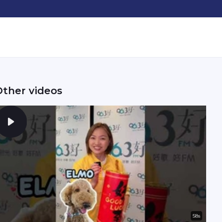
Other videos
58s