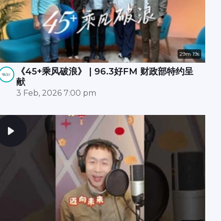
29m 19s
《45+乘风破浪》 | 96.3好FM 财政部特约呈
献
3 Feb, 2026 7:00 pm