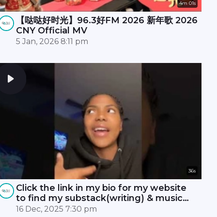
4m 01s
【哒哒好时光】96.3好FM 2026 新年歌 2026
CNY Official MV
5 Jan, 2026 8:11 pm
36s
Click the link in my bio for my website
to find my substack(writing) & music
(patreon)
16 Dec, 2025 7:30 pm