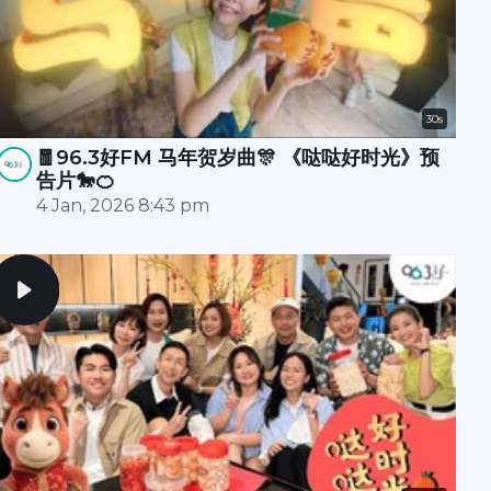
30s
🧧96.3好FM 马年贺岁曲🎊 《哒哒好时光》预
告片🐎🍊
4 Jan, 2026 8:43 pm