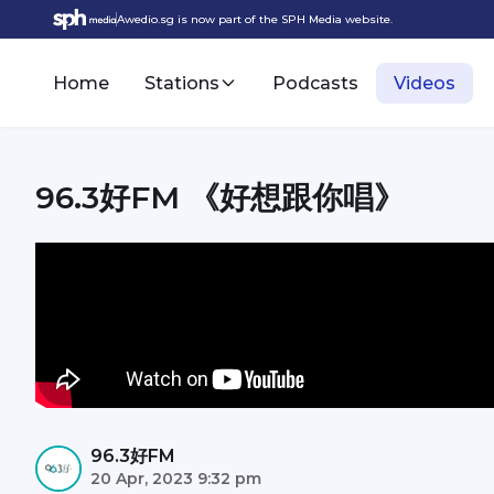
Awedio.sg is now part of the SPH Media website.
Home
Stations
Podcasts
Videos
96.3好FM 《好想跟你唱》
96.3好FM
20 Apr, 2023 9:32 pm