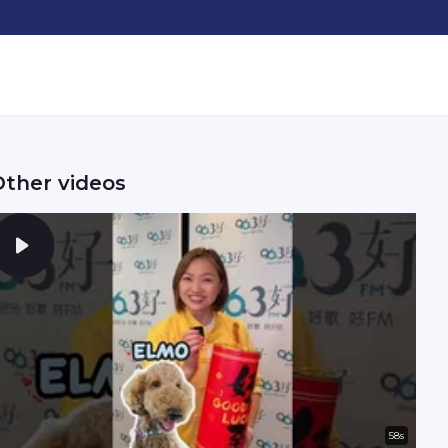
Other videos
58s