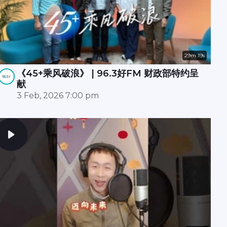
29m 19s
《45+乘风破浪》 | 96.3好FM 财政部特约呈
献
3 Feb, 2026 7:00 pm