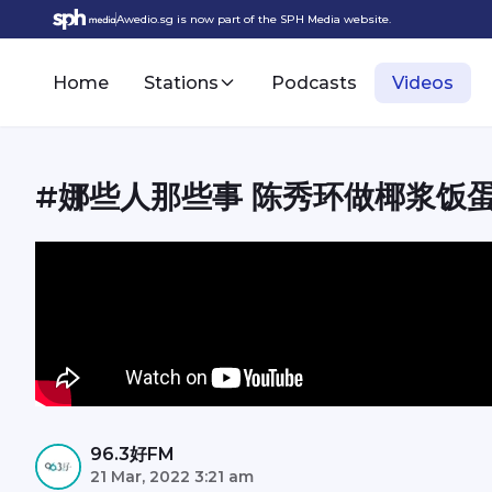
Awedio.sg is now part of the SPH Media website.
Home
Stations
Podcasts
Videos
#娜些人那些事 陈秀环做椰浆饭
96.3好FM
21 Mar, 2022 3:21 am