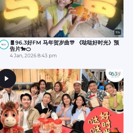
30s
🧧96.3好FM 马年贺岁曲🎊 《哒哒好时光》预
告片🐎🍊
4 Jan, 2026 8:43 pm