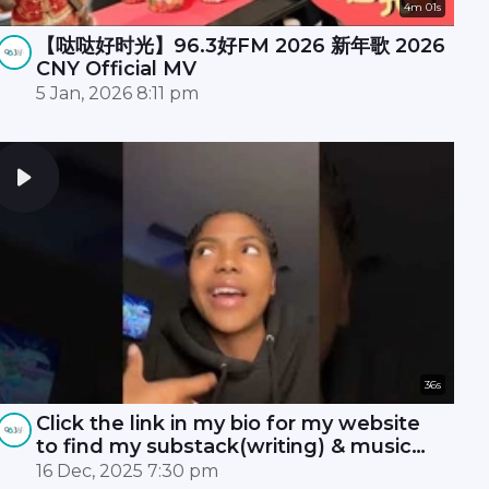
4m 01s
【哒哒好时光】96.3好FM 2026 新年歌 2026
CNY Official MV
5 Jan, 2026 8:11 pm
36s
Click the link in my bio for my website
to find my substack(writing) & music
(patreon)
16 Dec, 2025 7:30 pm