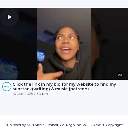
36s
Click the link in my bio for my website to find my
substack(writing) & music (patreon)
16 Dec, 2025 7:30 pm
Published by SPH Media Limited, Co. Regn. No. 202120748H. Copyright