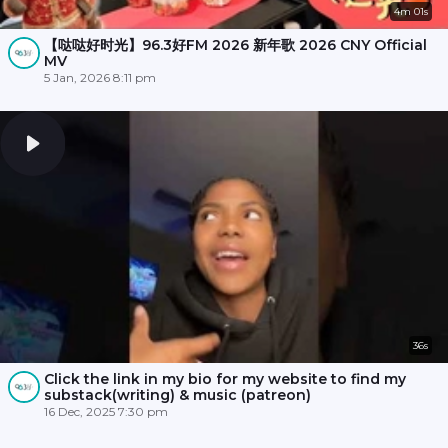
4m 01s
【哒哒好时光】96.3好FM 2026 新年歌 2026 CNY Official
MV
5 Jan, 2026 8:11 pm
36s
Click the link in my bio for my website to find my
substack(writing) & music (patreon)
16 Dec, 2025 7:30 pm