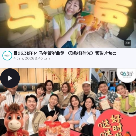
30s
🧧96.3好FM 马年贺岁曲🎊 《哒哒好时光》预告片🐎🍊
4 Jan, 2026 8:43 pm