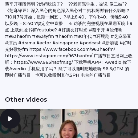
蔡平开和段伟明 ?妈妈唸孩子?， ?‍?老师骂学生，被说“像二姑”?
《芝麻绿豆》深入民心的角色深入民心对二姑和阿财有什么影响？
?10月7号开始，星期一到五， ?早上8:40、下午1:40、傍晚5:40
以及晚上８:40 ?锁定空中直播！ ⚠️ 访谈的完整视频在星期五晚上9
点 上载到脸书和Youtube? #好朋友好时光 #蔡平开 #段伟明
#963haofm #963好fm #haofm #80年代 #环境剧 #芝麻绿豆
#演员 #drama #actor #singapore #podcast #新加坡 #好时
光好歌好fm https://www.facebook.com/963haofm/
https://www.instagram.com/963haofm/ 广播节目直播网上收
听：https://www.963haofm.sg/ 下载手机APP : Awedio 你下
载Awedio 手机应用了吗？ 除了可以随时随地收听 96.3好FM 的
即时广播节目，也可以收听到其他SPH 电台的广播节目
Other videos