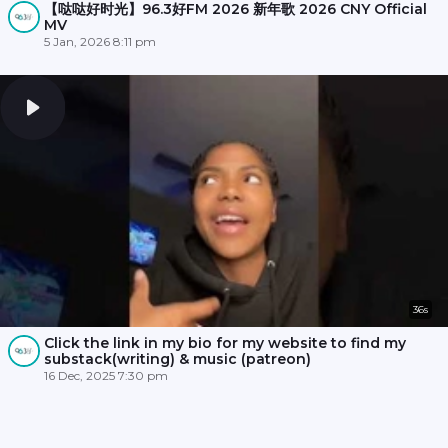
【哒哒好时光】96.3好FM 2026 新年歌 2026 CNY Official
MV
5 Jan, 2026 8:11 pm
36s
Click the link in my bio for my website to find my
substack(writing) & music (patreon)
16 Dec, 2025 7:30 pm