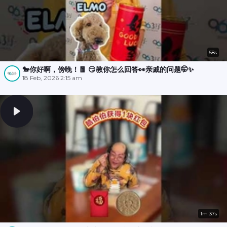
58s
🐎你好啊，傍晚！🧧 😏教你怎么回答👀亲戚的问题🤭✨
18 Feb, 2026 2:15 am
1m 37s