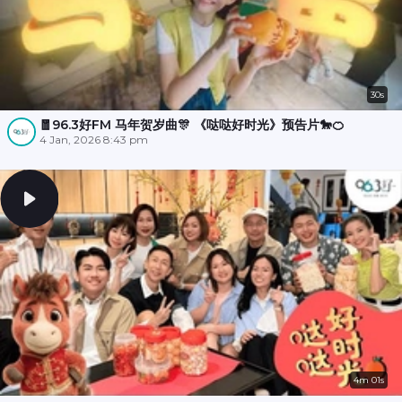
30s
🧧96.3好FM 马年贺岁曲🎊 《哒哒好时光》预告片🐎🍊
4 Jan, 2026 8:43 pm
4m 01s