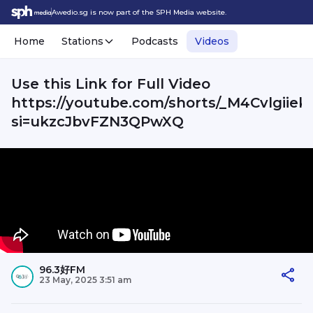
Awedio.sg is now part of the SPH Media website.
Home
Stations
Podcasts
Videos
Use this Link for Full Video
https://youtube.com/shorts/_M4Cvlgiiek
si=ukzcJbvFZN3QPwXQ
96.3好FM
23 May, 2025 3:51 am