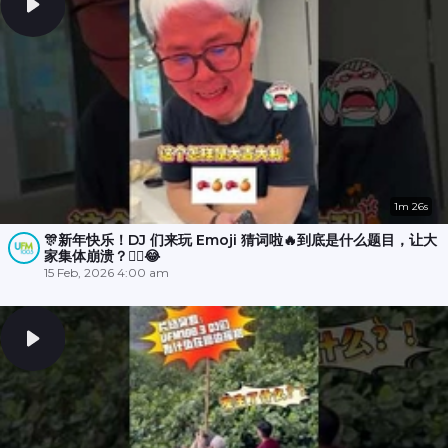
1m 26s
🎊新年快乐！DJ 们来玩 Emoji 猜词啦🔥到底是什么题目，让大
家集体崩溃？😵‍💫😂
15 Feb, 2026 4:00 am