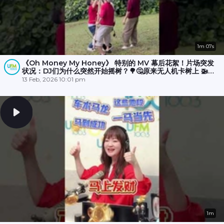
1m 07s
《Oh Money My Honey》 特别的 MV 幕后花絮！片场突发
状况：DJ们为什么突然开始摇树？🌳🤔原来无人机卡树上 🚁
💥，大家冒雨☔️努力了半小时才成功营救！🎉
13 Feb, 2026 10:01 pm
1m