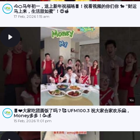
🐴🍊马年初一，送上新年祝福咯🧧！祝看视频的你们你 🐎 “财运
马上来，生活甜如蜜”！😍🍯
17 Feb, 2026 1:15 am
16s
🧧❤️大家吃团圆饭了吗？🥰 UFM100.3 祝大家合家欢乐🤗，
Money多多！🥳💰
15 Feb, 2026 11:01 pm