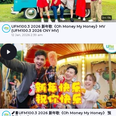
3m 19s
UFM100.3 2026 新年歌《Oh Money My Honey》MV
(UFM100.3 2026 CNY MV)
12 Jan, 2026 2:39 am
33s
🧨🧧UFM100.3 2026 新年歌《Oh Money My Honey》 预