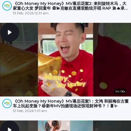
《Oh Money My Honey》MV幕后花絮2: 来到旋转木马，大
家童心大发 梦回童年 🎡💫克敏在直播室酷炫开唱 RAP 🎤🔥承尧
和丽梅则拍摄空档在木马上斗舞？💃🕺
13 Feb, 2026 12:31 am
1m 06s
《Oh Money My Honey》MV幕后花絮1：文鸿 和丽梅在古董
车上玩起变脸？😆新年MV拍摄现场还惊现财神爷？！🧧✨
12 Feb, 2026 1:01 am