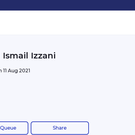
 Ismail Izzani
on
11 Aug 2021
 Queue
Share