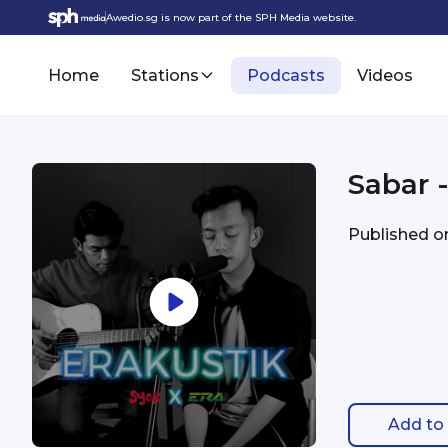
Awedio.sg is now part of the SPH Media website.
Home
Stations
Podcasts
Videos
Sabar -
Published 
Add to