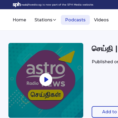
Awedio.sg is now part of the SPH Media website.
Home
Stations
Podcasts
Videos
செய்தி 
Published 
Add to