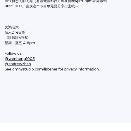
有任何想问的问题（有聊无聊都行）可在傍晚4pm-8pm发简讯到
88551003。喜欢这个节目单元要分享出去哦～
---
文鸿老大
靖禾Drew哥
《啦啦啦4到8》
星期一至五 4-8pm
Follow us:
@wenhong1003
@andrewzhan
See 
omnystudio.com/listener
 for privacy information.