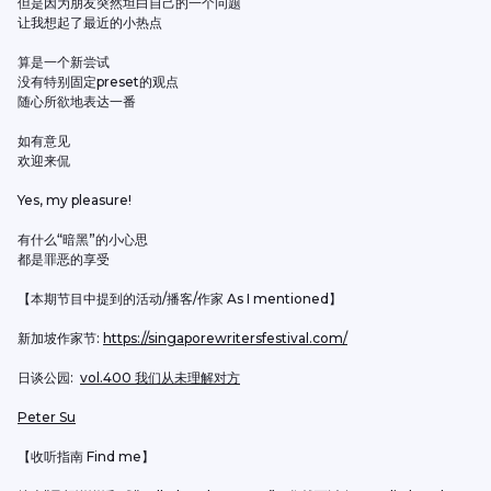
但是因为朋友突然坦白自己的一个问题
让我想起了最近的小热点
算是一个新尝试
没有特别固定preset的观点
随心所欲地表达一番
如有意见
欢迎来侃
Yes, my pleasure!
有什么“暗黑”的小心思
都是罪恶的享受
【本期节目中提到的活动/播客/作家 As I mentioned】
新加坡作家节: 
https://singaporewritersfestival.com/
日谈公园:  
vol.400 我们从未理解对方
Peter Su
【收听指南 Find me】