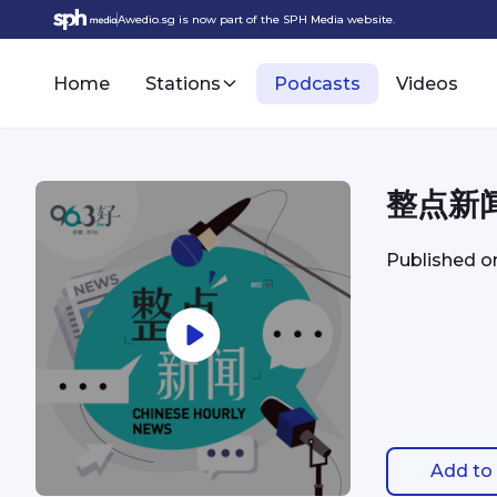
Awedio.sg is now part of the SPH Media website.
Home
Stations
Podcasts
Videos
整点新闻 
Published 
Add to