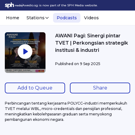
Awedio.sg is now part of the SPH Media website.
Home
Stations
Podcasts
Videos
AWANI Pagi: Sinergi pintar
TVET | Perkongsian strategik
institusi & industri
Published on
9 Sep 2025
Add to Queue
Share
Perbincangan tentang kerjasama POLYCC–industri memperkukuh 
TVET melalui WBL, micro-credentials dan pensijilan profesional, 
meningkatkan kebolehpasaran graduan serta menyokong 
pembangunan ekonomi negara.