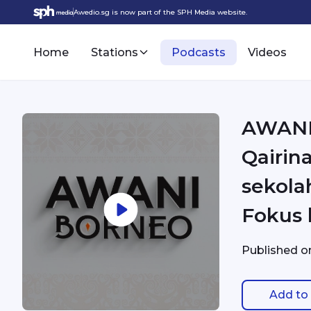
Awedio.sg is now part of the SPH Media website.
Home
Stations
Podcasts
Videos
AWANI 
Qairina
sekolah
Fokus 
Published 
Add to