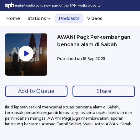
Awedio.sg is now part of the SPH Media website.
Home
Stations
Podcasts
Videos
AWANI Pagi: Perkembangan
bencana alam di Sabah
Published on
18 Sep 2025
Add to Queue
Share
Ikuti laporan terkini mengenai situasi bencana alam di Sabah, 
termasuk perkembangan di lokasi terjejas serta usaha bantuan dan 
pemindahan mangsa. AWANI Pagi juga membawakan laporan 
langsung bersama Ahmad Fadhil Selihin, Wakil Astro AWANI Sabah.