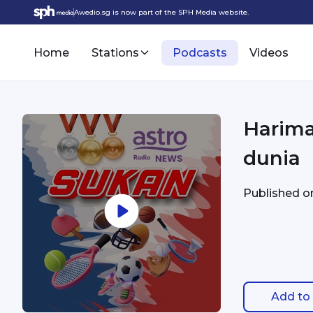
Awedio.sg is now part of the SPH Media website.
Home
Stations
Podcasts
Videos
Harima
dunia
Published 
Add to