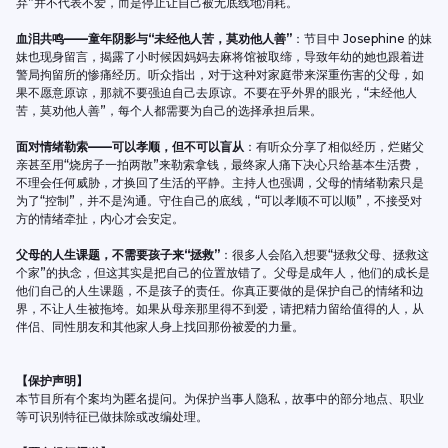
弃”并不代表不爱，而是停止让自己被无底线地消耗。
血泪共鸣——童年阴影与“未经他人苦，莫劝他人善”
：节目中 Josephine 的妹
妹也现身留言，揭露了小时候因妈妈去麻将馆被取缔，导致年幼的她也跟着进
警局拘留所的惨痛经历。听众指出，对于这种对家庭带来深重伤害的父母，如
果不愿意原谅，那就不要强迫自己去原谅。不要在乎外界的眼光，“未经他人
苦，莫劝他人善”，每个人都需要为自己的选择承担后果。
面对情绪勒索——可以孝顺，但不可以盲从
：有听众分享了相似经历，烂赌父
亲甚至用“烧房子一拍两散”来勒索拿钱，最终家人痛下决心只给基本生活费，
不理会任何威胁，才换回了生活的平静。主持人也强调，父母的情绪勒索只是
为了“控制”，并不是沟通。守住自己的底线，“可以孝顺不可以顺”，不接受对
方的情绪牵扯，内心才会安定。
父母的人生课题，不需要孩子来“拯救”
：很多人会陷入想要“拯救父母、拯救这
个家”的执念，但这其实是把自己的位置放错了。父母是成年人，他们的成长是
他们自己的人生课题，不是孩子的责任。你真正要做的是保护自己的情绪和边
界，不让人生被拖垮。如果从母亲那里得不到爱，请把精力留给值得的人，从
伴侣、同性朋友和其他家人身上找回那份被爱的力量。
【保护声明】
本节目所有个案均为匿名提问。为保护当事人隐私，故事中的部分地点、职业
等可识别特征已做抹除或改编处理。