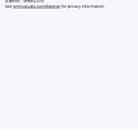
首播时间：傍晚6点10分
See 
omnystudio.com/listener
 for privacy information.