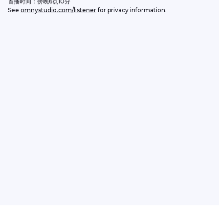
首播时间：傍晚6点10分
See 
omnystudio.com/listener
 for privacy information.