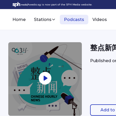
Awedio.sg is now part of the SPH Media website.
Home
Stations
Podcasts
Videos
整点新闻 
Published 
Add to