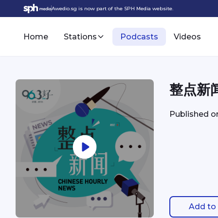
Awedio.sg is now part of the SPH Media website.
Home
Stations
Podcasts
Videos
整点新闻 
Published 
Add to