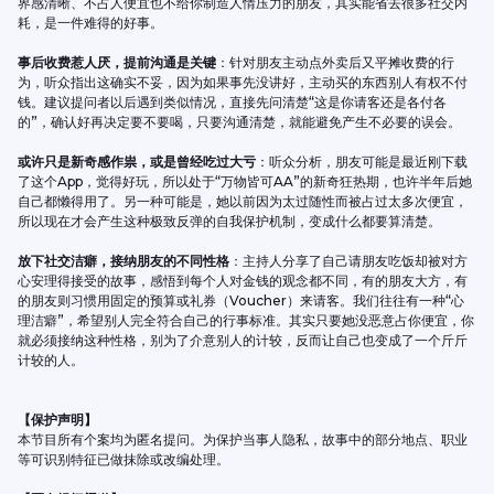
界感清晰、不占人便宜也不给你制造人情压力的朋友，其实能省去很多社交内
耗，是一件难得的好事。
事后收费惹人厌，提前沟通是关键
：针对朋友主动点外卖后又平摊收费的行
为，听众指出这确实不妥，因为如果事先没讲好，主动买的东西别人有权不付
钱。建议提问者以后遇到类似情况，直接先问清楚“这是你请客还是各付各
的”，确认好再决定要不要喝，只要沟通清楚，就能避免产生不必要的误会。
或许只是新奇感作祟，或是曾经吃过大亏
：听众分析，朋友可能是最近刚下载
了这个App，觉得好玩，所以处于“万物皆可AA”的新奇狂热期，也许半年后她
自己都懒得用了。另一种可能是，她以前因为太过随性而被占过太多次便宜，
所以现在才会产生这种极致反弹的自我保护机制，变成什么都要算清楚。
放下社交洁癖，接纳朋友的不同性格
：主持人分享了自己请朋友吃饭却被对方
心安理得接受的故事，感悟到每个人对金钱的观念都不同，有的朋友大方，有
的朋友则习惯用固定的预算或礼券（Voucher）来请客。我们往往有一种“心
理洁癖”，希望别人完全符合自己的行事标准。其实只要她没恶意占你便宜，你
就必须接纳这种性格，别为了介意别人的计较，反而让自己也变成了一个斤斤
计较的人。
【保护声明】
本节目所有个案均为匿名提问。为保护当事人隐私，故事中的部分地点、职业
等可识别特征已做抹除或改编处理。