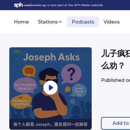
Awedio.sg is now part of the SPH Media website.
Home
Stations
Podcasts
Videos
儿子疯
么劝？
Published 
Add to