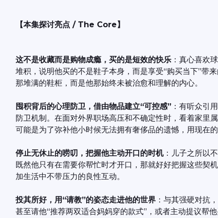
【本集探讨亮点 / The Core】
这不是收藏而是购物成瘾，买的是短效的快乐
：真心喜欢球
堆积，说明他买的不是鞋子本身，而是享受“购买当下”带
那堆满的鞋柜，而是他那始终未被治愈和理解的内心。
囤积背后的心理防卫，借由物品建立“可控感”
：有听众引用
防卫机制。在面对外界职场高压和不确定性时，看着家里属
可能是为了弥补他小时候无法拥有奢侈品的遗憾，用现在的
停止无休止的唠叨，把握他主动开口的时机
：儿子之所以不
既然他只有在需要你帮忙时才开口，那就好好把握这些契机
加生活中不带压力的良性互动。
投其所好，用“请教”的姿态走进他的世界
：与其强硬对抗，
甚至请他“推荐两双适合妈妈穿的款式”，或者主动提议帮