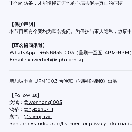
下他的防备，才能慢慢走进他的心底去解决真正的症结。
【保护声明】
本节目所有个案均为匿名提问。为保护当事人隐私，故事中
【匿名提问渠道】
WhatsApp：+65 8855 1003（星期一至五  4PM-8PM
Email：xavierbeh@sph.com.sg
新加坡电台 
UFM100.3
 傍晚班《啦啦啦4到8》出品
【Follow us】
文鸿：
@wenhong1003
鸿裕：
@hybeh0411
嘉怡：
@shenjiayiii
See 
omnystudio.com/listener
 for privacy informatio