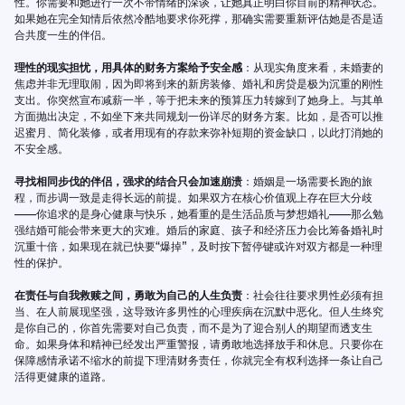
性。你需要和她进行一次不带情绪的深谈，让她真正明白你目前的精神状态。
如果她在完全知情后依然冷酷地要求你死撑，那确实需要重新评估她是否是适
合共度一生的伴侣。
理性的现实担忧，用具体的财务方案给予安全感
：从现实角度来看，未婚妻的
焦虑并非无理取闹，因为即将到来的新房装修、婚礼和房贷是极为沉重的刚性
支出。你突然宣布减薪一半，等于把未来的预算压力转嫁到了她身上。与其单
方面抛出决定，不如坐下来共同规划一份详尽的财务方案。比如，是否可以推
迟蜜月、简化装修，或者用现有的存款来弥补短期的资金缺口，以此打消她的
不安全感。
寻找相同步伐的伴侣，强求的结合只会加速崩溃
：婚姻是一场需要长跑的旅
程，而步调一致是走得长远的前提。如果双方在核心价值观上存在巨大分歧
——你追求的是身心健康与快乐，她看重的是生活品质与梦想婚礼——那么勉
强结婚可能会带来更大的灾难。婚后的家庭、孩子和经济压力会比筹备婚礼时
沉重十倍，如果现在就已快要“爆掉”，及时按下暂停键或许对双方都是一种理
性的保护。
在责任与自我救赎之间，勇敢为自己的人生负责
：社会往往要求男性必须有担
当、在人前展现坚强，这导致许多男性的心理疾病在沉默中恶化。但人生终究
是你自己的，你首先需要对自己负责，而不是为了迎合别人的期望而透支生
命。如果身体和精神已经发出严重警报，请勇敢地选择放手和休息。只要你在
保障感情承诺不缩水的前提下理清财务责任，你就完全有权利选择一条让自己
活得更健康的道路。