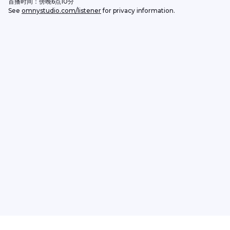
首播时间：傍晚6点10分
See 
omnystudio.com/listener
 for privacy information.