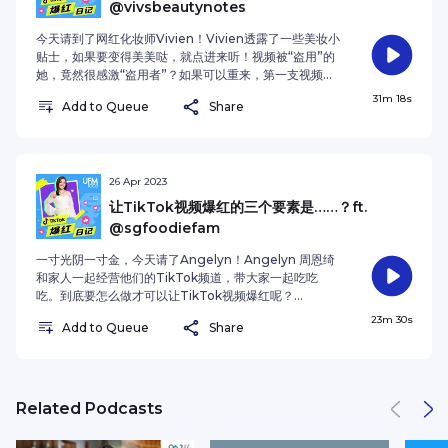
@vivsbeautynotes
今天请到了网红化妆师Vivien！Vivien透露了一些美妆小
贴士，如果要变得美美哒，就点进来听！视频被“盗用”的
她，竟然很感激“盗用者”？如果可以重来，第一支视频不
会那样拍？去韩国的话……？ 如果喜欢这个系列，记得和
31m 18s
Add to Queue
Share
你的朋友分享，也记得follow《TikTok 爆红日记》！ 赶
快追踪 Vivien:TikTokInstagram 也可以追踪我：
@shenjiayiiiSee omnystudio.com/listener for
privacy information.
26 Apr 2023
让TikTok视频爆红的三个要素是……？ft.
@sgfoodiefam
一寸光阴一寸金，今天请了Angelyn！Angelyn 周恩绮
和家人一起经营他们的TikTok频道，带大家一起吃吃
吃。到底要怎么做才可以让TikTok视频爆红呢？
Angelyn和我们分享了她的秘诀~ 赶快追踪
23m 30s
Add to Queue
Share
SGFoodieFam:TikTokInstagramYouTube 也可以追
踪我：@shenjiayiiiSee omnystudio.com/listener
for privacy information.
Related Podcasts