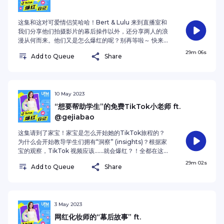
这集和这对可爱情侣笑哈哈！Bert & Lulu 来到直播室和
我们分享他们拍摄影片的幕后操作以外，还分享两人的浪
漫从何而来。他们又是怎么爆红的呢？别再等啦～ 快来听
吧！ 如果喜欢这个系列，记得和你的朋友分享，也记得
29m 06s
Add to Queue
Share
follow《TikTok 爆红日记》！ 赶快追踪
Bert&Lulu:TikTokInstagram 也可以追踪我：
@shenjiayiiiSee omnystudio.com/listener for
privacy information.
10 May 2023
“想要帮助学生”的免费TikTok小老师 ft.
@gejiabao
这集请到了家宝！家宝是怎么开始她的TikTok旅程的？
为什么会开始教导学生们拥有“洞察” (insights)？根据家
宝的观察，TikTok 视频应该……就会爆红？！全都在这一
集和你分享！ 如果喜欢这个系列，记得和你的朋友分享，
29m 02s
Add to Queue
Share
也记得follow《TikTok 爆红日记》！ 赶快追踪家
宝:TikTokInstagram 也可以追踪我：@shenjiayiiiSee
omnystudio.com/listener for privacy information.
3 May 2023
网红化妆师的“幕后故事” ft.