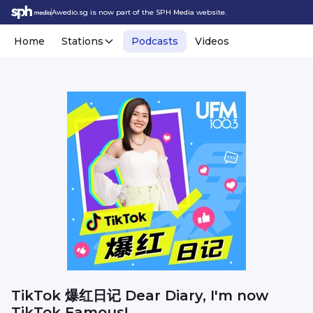
Awedio.sg is now part of the SPH Media website.
Home
Stations
Podcasts
Videos
TikTok 爆红日记 Dear Diary, I'm now
TikTok Famous!