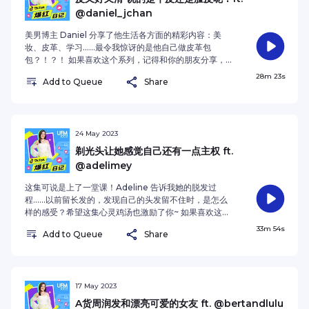
@daniel_jchan
美男博主 Daniel 分享了他生活各方面的精彩内容：美
妆、皮革、学习……最令我惊讶的是他自己做皮革包
包？！？！ 如果喜欢这个系列，记得和你的朋友分享，也
记得follow《TikTok 爆红日记》！ 赶快追踪
28m 23s
Add to Queue
Share
Daniel:TikTokInstagram 也可以追踪我：
@shenjiayiiiSee omnystudio.com/listener for
privacy information.
24 May 2023
剃光头让她感觉自己还有一点主权 ft.
@adelimey
这集可说是上了一堂课！Adeline 告诉我她的脱发过
程……以前留长发的，发现自己的头发留不住时，是怎么
样的感受？希望这集心灵鸡汤也激励了你~ 如果喜欢这个
系列，记得和你的朋友分享，也记得follow《TikTok 爆
33m 54s
Add to Queue
Share
红日记》！ 赶快追踪 Adeline :TikTokInstagram 也可
以追踪我：@shenjiayiiiSee
omnystudio.com/listener for privacy information.
17 May 2023
A货周润发和漂亮可爱的女友 ft. @bertandlulu