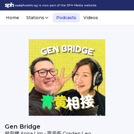
Awedio.sg is now part of the SPH Media website.
Home
Stations
Podcasts
Videos
Gen Bridge
林安娜 Anna Lim • 梁居磊 Craden Leo