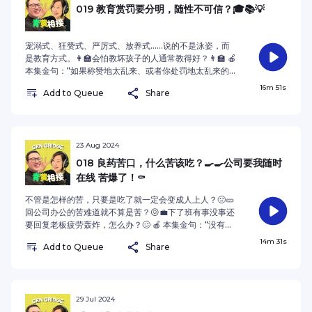
019 教育赏罚要分明，随性不可信？🎓📚💡
宠溺式、狂赞式、严厉式、放养式……说的不是泳姿，而
是教育方式。👩‍🏫会怕教坏孩子的人通常教得好？👨‍🏫 🍎
本集金句：“如果称赞地太乱来、或者你处罚地太乱来的
话，那对孩子来说你就失去了你的权威。’” —— 梁居磊
16m 51s
Add to Queue
Share
（2024） See omnystudio.com/listener for
privacy information.
23 Aug 2024
018 良药苦口，什么苦该吃？‍🍳‍🍳公司要我随时
在线 苦爆了！⚰️
不管是怎样的苦，只要是吃了就一定会变成人上人？🤢🥒
回公司办公的苦难道就不算是苦？😖💼下了班有事没事还
要回复老板疲劳轰炸，怎么办？🥴 🍎 本集金句：“没有人
提出来，就没有人有这种醒觉嘛——说‘哦，原来这样是不
14m 31s
Add to Queue
Share
对的’” —— 林安娜（2024） 【编按：本集节目试行呈现
方式微调，欢迎发送反馈至 genbridgesg @
gmail.com 感谢支持！】See
omnystudio.com/listener for privacy information.
29 Jul 2024