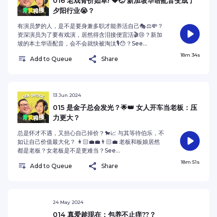
016 老戏骨价如草! 💔🤕 新加坡华语配音变成了
夕阳行业😭？
有演员梦的人，是不是要身兼多职才能养活自己🎭⚖️💸？
资深演员为了要有戏演，居然得含泪接便宜活🎬😢？新加
坡的本土华语配音，会不会就快被淘汰🎙️😯？See
omnystudio.com/listener for privacy information.
18m 34s
Add to Queue
Share
13 Jun 2024
015 是金子总会发光？🌟👑 女人开车当老板：压
力更大？
总是怀才不遇，又担心自己掉价？🐎📈 与其等待伯乐，不
如让自己价值最大化？ 👩🏻‍💼💼👨🏻‍💼 老板和板娘居然
都是老板？女老板是不是更难当？See
omnystudio.com/listener for privacy information.
18m 51s
Add to Queue
Share
24 May 2024
014 真爱趁现在：包养不止痒??？