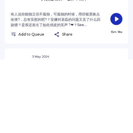
有人说你能独立但不孤独，可孤独的时候，用些银票换点
依偎?，总有安慰的吧?？安娜对居磊的问题又丢了什么回
旋镖？是谁还发出了如此俏皮的笑声 ?❤？See
omnystudio.com/listener for privacy information.
15m 18s
Add to Queue
Share
3 May 2024
013 ?️ 人为何旅行？? 今日不知明日事，你能接
受吗？??
旅行之所以惬意✨纯粹是因为我们都只是过客？看世界一
定是退休后?才能做的事情吗？十拿九稳的生活才是王
道？?See omnystudio.com/listener for privacy
information.
13m 19s
Add to Queue
Share
19 Apr 2024
012 既能玩又能赚钱?? 好工作哪里找？??