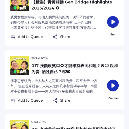
【精选】青黄相接 Gen Bridge Highlights
2023/2024 🌻
从男女性别平等、与他人的界限与距离、说“不”的哲学，
到现今华人社会对服从滚动式的看法演变……一起回顾
《青黄相接》这个跨世代交流播客过去17集中的节选片段
吧！（节选摘自第2、9和15集） From gender
5m
Add to Queue
Share
equality, boundaries and distances with others, to
the philosophy of saying 'no,' as well as the
evolving views on compliance and obedience in
today’s society… Let’s revisit some excerpts from
the 2nd, 9th and 15th episodes of the
26 Jul 2024
intergenerational podcast Gen Bridge!See
017 强颜欢笑😊🌻才能维持表面和睦？🚨🤢 以和
omnystudio.com/listener for privacy information.
为贵=牺牲自己？🤥🕊️
儒家思想认为，🌸人与人之间要以和为贵，和平大于一切
💐。 但在现今社会，人与人之间凡事都要毕恭毕敬，⚖️面
对不公也要咽下去——你认同吗？🌐 要脱离目前所在的群
体的人，是不是会打破团体的“和谐”面貌🤝👿？See
12m 14s
Add to Queue
Share
omnystudio.com/listener for privacy information.
5 Jul 2024