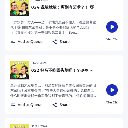
reconcile varying opinions? Catch Mandarin podcast 青黄相
接 Gen Bridge to find out more, every alternate Friday
024 说散就散：离别有艺术？！ 👋
starting 03 November 2023, on your favourite podcast
platforms. 改变资讯经验不流通，加强隔代沟通连贯性：《青黄相
一方水养一方人——当一个地方总留不住人，难道要养空
接》这档播客旨在加深对老中青之间的了解、打破时代鸿沟，促进
气？👋 和前东家告别，是不是不要把话说尽？🧏🏻‍♂️😊
跨时代交流与理解。两名主持针对现代生活的现象或概念真心分享
（《青黄相接》第一季倒数第二集！）See
与侃侃而谈。资深媒体人安娜作熟龄派的代表，传媒菜鸟居磊则为
omnystudio.com/listener for privacy information.
14m 12s
Add to Queue
Share
年轻派发声，两人每期针对生活理念或现象发表见解与讨论。两代
人之间究竟会有多大隔阂，看法不同能如何求同存异？讨论中也少
不了有别于个别时代主流思想的声音，你会有共鸣吗？2023年11月
3日起，每两个星期五一集，锁定各大音频播客串流平台，让我们青
1 Nov 2024
黄相接！
022 好马不吃回头草吧！？🌿🌱 ෴
离开你我才发现自己，那爱笑的眼睛？你会回流曾经的旧
东家吗？🍎本集金句：“有些人是信心爆棚的，觉得自己
什么时候出去找一份工作我都不会饿死的。 但你必须是好
马，才吃得到回头草。”——林安娜（2024）See
13m 23s
Add to Queue
Share
omnystudio.com/listener for privacy information.
18 Oct 2024