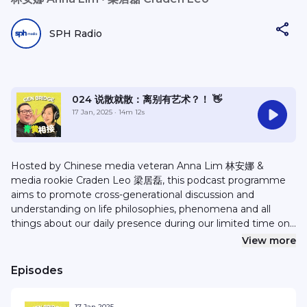
SPH Radio
024 说散就散：离别有艺术？！ 👋
17 Jan, 2025
· 14m 12s
Hosted by Chinese media veteran Anna Lim 林安娜 &
media rookie Craden Leo 梁居磊, this podcast programme
aims to promote cross-generational discussion and
understanding on life philosophies, phenomena and all
things about our daily presence during our limited time on
this planet. Anna and Craden each represents and shares
View more
views representative, iconic or even outlier of/from their
generation: Anna represents the Baby Boomers and
Episodes
Craden represents the Millenials/Gen Z. Are there
significant clashes between the generations? How can we
17 Jan 2025