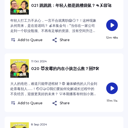
021 跳跳跳：年轻人都是跳槽袋鼠？🦘🤸🏻🚀
年轻人打工力不从心，一言不合就离职😱🙄？！这种现象
从何而来，是在造谣吗？ 🍎本集金句：“当你在一家公司
走到一个职业瓶颈、不再有足够的资源、没有空间升迁，
或是大公司还留有过时的加班文化或是整天开会讲废话的
12m 48s
Add to Queue
Share
文化，就会让人想要移师到另一个地方。”——《青黄相
接》（2024）See omnystudio.com/listener for
privacy information.
11 Oct 2024
020 😈发霉的内在小孩怎么救？🆘❓🛠️
大人的疮疤，难道只能带进棺材？😨 遍体鳞伤的人只会到
处荼毒别人……！🤕🤢🤝😊我们要如何化解成长过程中的
不良经历，迎接更美好的未来？ 💡本期播客有特别小测
试，一起测测看你的内在小孩发霉了吗？😈 🍎本集金
17m 11s
Add to Queue
Share
句：“多看看自己，多了解自己，面对自己吧。很多人他
面对不了自己，或者他不想面对自己，因为他找不到解决
的方案，所以他选择逃避，或者选择忽视。” ——《青黄
相接》（2024）See omnystudio.com/listener for
privacy information.
8 Sep 2024