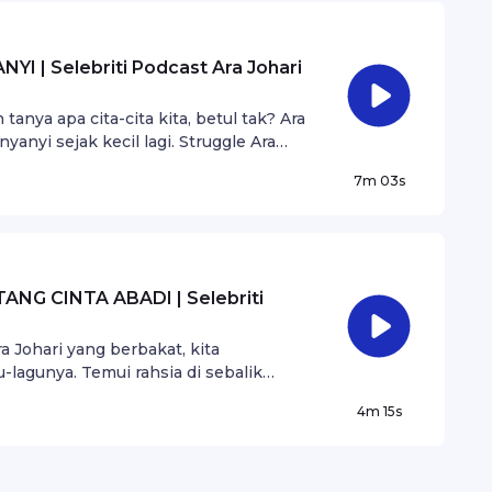
I | Selebriti Podcast Ara Johari
anya apa cita-cita kita, betul tak? Ara
anyi sejak kecil lagi. Struggle Ara
tetapi diredhai oleh kedua ibu
7m 03s
antasia sehingga sekarang.
ANG CINTA ABADI | Selebriti
a Johari yang berbakat, kita
agunya. Temui rahsia di sebalik
keliling. Sama ada anda peminat muzik
4m 15s
pisod ini adalah wajib didengar bagi
a muzik.