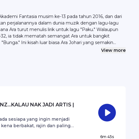
Akademi Fantasia musim ke-13 pada tahun 2016, dan dari
akan perjalanannya dalam dunia muzik dengan lagu-lagu
ana Ara turut menulis lirik untuk lagu "Paku." Walaupun
-32, ia tidak mematah semangat Ara untuk bangkit
Bunga." Ini kisah luar biasa Ara Johari yang semakin
r atau kolaborasi? Emel hello@syok.my atau WhatsApp
View more
Z...KALAU NAK JADI ARTIS |
pada sesiapa yang ingin menjadi
 kena berbakat, rajin dan paling
alau tak, nak sustain dalam industri ni
6m 45s