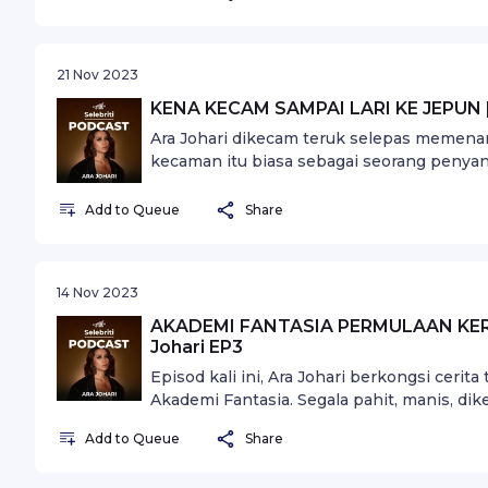
21 Nov 2023
KENA KECAM SAMPAI LARI KE JEPUN | S
Ara Johari dikecam teruk selepas memenang
kecaman itu biasa sebagai seorang penyanyi
seorang penyanyi, ramai bersangka hidup 
tunjuk struggle kat semua orang.
Add to Queue
Share
14 Nov 2023
AKADEMI FANTASIA PERMULAAN KERJAY
Johari EP3
Episod kali ini, Ara Johari berkongsi ceri
Akademi Fantasia. Segala pahit, manis, d
dalam Akademi Fantasia.
Add to Queue
Share