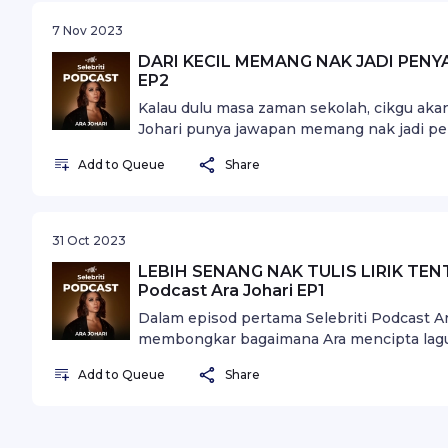
7 Nov 2023
DARI KECIL MEMANG NAK JADI PENYANY
EP2
Kalau dulu masa zaman sekolah, cikgu akan t
Johari punya jawapan memang nak jadi peny
meletak diri dalam industri memang sukar 
Add to Queue
Share
bapanya. Bermula dari uji bakat Akademi F
31 Oct 2023
LEBIH SENANG NAK TULIS LIRIK TENT
Podcast Ara Johari EP1
Dalam episod pertama Selebriti Podcast Ar
membongkar bagaimana Ara mencipta lagu-l
proses penulisan lagu mengikut situasi se
Add to Queue
Share
Ara atau seorang penulis lagu yang muda, e
sesiapa yang mencari inspirasi dalam duni