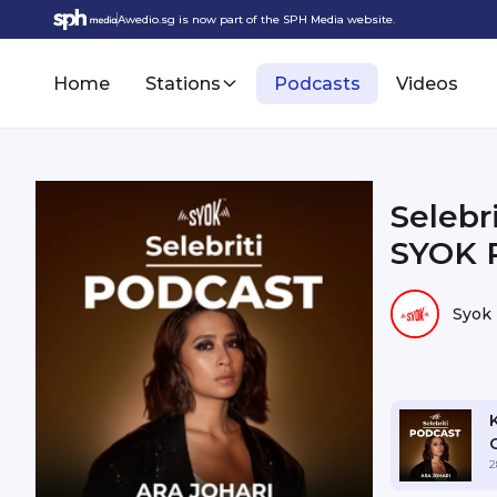
Awedio.sg is now part of the SPH Media website.
Home
Stations
Podcasts
Videos
Selebri
SYOK 
Syok
2