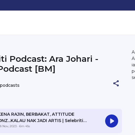
A
ti Podcast: Ara Johari -
A
i
Podcast [BM]
p
s
t
 podcasts
m
m
k
l
KENA RAJIN, BERBAKAT, ATTITUDE
i
ONZ...KALAU NAK JADI ARTIS | Selebriti
h
Podcast Ara Johari EP5
8 Nov, 2023
· 6m 45s