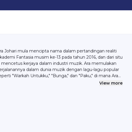
ra Johari mula mencipta nama dalam pertandingan realiti
kademi Fantasia musim ke-13 pada tahun 2016, dan dari situ
a mencetus kerjaya dalam industri muzik. Ara memulakan
erjalanannya dalam dunia muzik dengan lagu-lagu popular
eperti "Warkah Untukku," "Bunga," dan "Paku," di mana Ara
urut menulis lirik untuk lagu "Paku." Walaupun Ara hampir
View more
elepaskan peluang di Anugerah Juara Lagu ke-32, ia tidak
ematah semangat Ara untuk bangkit semula pada edisi
e-33, meraih tempat kedua dengan lagu "Bunga." Ini kisah
uar biasa Ara Johari yang semakin meningkat naik dalam
ndustri muzik Malaysia. Nak sponsor atau kolaborasi? Emel
ello@syok.my atau WhatsApp 012-2494632.