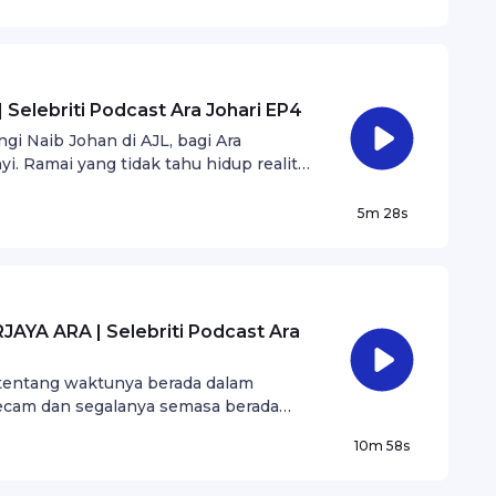
elebriti Podcast Ara Johari EP4
i Naib Johan di AJL, bagi Ara
. Ramai yang tidak tahu hidup realiti
mereka sentiasa indah. Takkan nak
5m 28s
A ARA | Selebriti Podcast Ara
ta tentang waktunya berada dalam
ikecam dan segalanya semasa berada
10m 58s