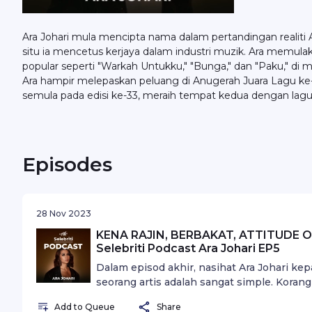
Ara Johari mula mencipta nama dalam pertandingan realiti 
situ ia mencetus kerjaya dalam industri muzik. Ara memul
popular seperti "Warkah Untukku," "Bunga," dan "Paku," di m
Ara hampir melepaskan peluang di Anugerah Juara Lagu ke
semula pada edisi ke-33, meraih tempat kedua dengan lagu "
meningkat naik dalam industri muzik Malaysia. Nak sponso
012-2494632.
Episodes
28 Nov 2023
KENA RAJIN, BERBAKAT, ATTITUDE ON
Selebriti Podcast Ara Johari EP5
Dalam episod akhir, nasihat Ara Johari ke
seorang artis adalah sangat simple. Korang
penting attitude korang kena baik punya. K
Add to Queue
Share
memang susah!