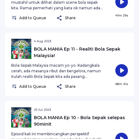
mustahil untuk dilihat dalam scene bola sepak
kita. Ramai pemerhati yang kata ok namun ada
juga yang kata standardnya masih begitu jauh.
41m 29s
Add to Queue
Share
Hakikatnya, mutu liga dan mutu pengadilan harus
seiring. Tetapi realitinya pula bagaimana?
4 Aug 2023
BOLA MANIA Ep 11 - Realiti Bola Sepak
Malaysia!
Bola Sepak Malaysia macam yo-yo. Kadangkala
cerah, ada masanya ribut dan bergelora, namun
itulah realiti Bola Sepak kita ada pasang
surutnya. Hampir setiap pasukan melaluinya dan
48m 41s
Add to Queue
Share
ketika inilah penyokong sebagai pemain ke-12
diuji samada untuk kekal setia atau sebaliknya.
29 Jul 2023
BOLA MANIA Ep 10 - Bola Sepak selepas
90minit
Episod kali ini membincangkan perspektif