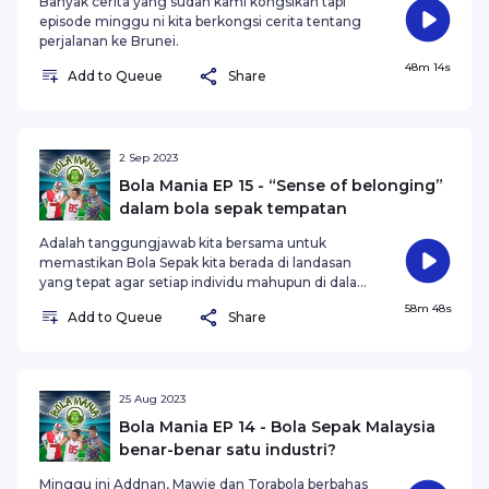
Banyak cerita yang sudah kami kongsikan tapi
episode minggu ni kita berkongsi cerita tentang
perjalanan ke Brunei.
48m 14s
Add to Queue
Share
2 Sep 2023
Bola Mania EP 15 - “Sense of belonging”
dalam bola sepak tempatan
Adalah tanggungjawab kita bersama untuk
memastikan Bola Sepak kita berada di landasan
yang tepat agar setiap individu mahupun di dalam
pihak pengurusan ataupun pemain ke-12 dapat
58m 48s
Add to Queue
Share
merasakan diri menjadi sebahagian dari Kelab
Bola Sepak yang kita peduli dan nikmati.
25 Aug 2023
Bola Mania EP 14 - Bola Sepak Malaysia
benar-benar satu industri?
Minggu ini Addnan, Mawie dan Torabola berbahas