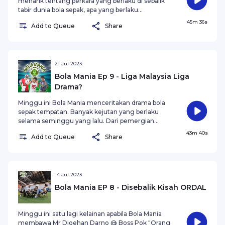
menarik tentang perkara yang berlaku di sebalik
tabir dunia bola sepak, apa yang berlaku
selepas 90 minit? Apa terjadi selepas karier
45m 36s
Add to Queue
Share
tamat? Adakah bola sepak Malaysia tentang Liga
Super semata-mata?
21 Jul 2023
Bola Mania Ep 9 - Liga Malaysia Liga
Drama?
Minggu ini Bola Mania menceritakan drama bola
sepak tempatan. Banyak kejutan yang berlaku
selama seminggu yang lalu. Dari pemergian
Baddrol Bakhtiar , kecederaan Syukri Baharun
43m 40s
Add to Queue
Share
serta perletakan jawatan Coach Irfan Bakti. Menu
sudah kami sediakan, tugas anda untuk
mendengarkan.
14 Jul 2023
Bola Mania EP 8 - Disebalik Kisah ORDAL
Minggu ini satu lagi kelainan apabila Bola Mania
membawa Mr Djoehan Darno @ Boss Pok "Orang