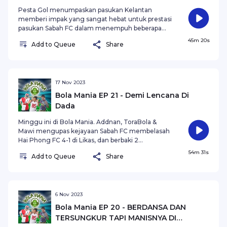
Pesta Gol menumpaskan pasukan Kelantan
memberi impak yang sangat hebat untuk prestasi
pasukan Sabah FC dalam menempuh beberapa
sahaja baki perlawanan Liga Super musik ini.
45m 20s
Add to Queue
Share
Darren Lok menjadi hero Harimau Malaya di Bumi
Chinese Taipei selepas meledak 1 goal
membuatkan Malaysia selesa menewaskan
Chinese Taipei 1-0. Isu luar padang,pemain
naturalisasi, dan banyak lagi cerita di Bola Mania
17 Nov 2023
kali ini. Ekslusif hanya di Bola Mania. Jom Dengar!
Bola Mania EP 21 - Demi Lencana Di
Dada
Minggu ini di Bola Mania. Addnan, ToraBola &
Mawi mengupas kejayaan Sabah FC membelasah
Hai Phong FC 4-1 di Likas, dan berbaki 2
perlawanan untuk peringkat Kumpulan D
54m 31s
Add to Queue
Share
menentang Hougang di Singapura & PSM
Makasar di Likas. Lebih panas dengan cerita yang
sama setiap musim tentang isu kewangan.
Kenapa dengan kewangan kelab di Liga Malaysia?
Ekslusif di Bola Mania. Jom Dengar!
6 Nov 2023
Bola Mania EP 20 - BERDANSA DAN
TERSUNGKUR TAPI MANISNYA DI