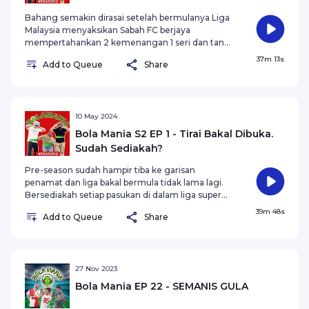
Stadium Likas, d
Bahang semakin dirasai setelah bermulanya Liga
Malaysia menyaksikan Sabah FC berjaya
mempertahankan 2 kemenangan 1 seri dan tanpa
kalah selepas 3 perlawanan, Bola mania kalini
37m 13s
Add to Queue
Share
membincangkan bagaimana pengurusan sesuatu
kelab menyelesaikan masalah gaji pemain; dan
bagaimana tenaga pemain muda tempatan
digunakan sebaiknya dalam pasukan utama untuk
membantu kelab dalam saingan Liga Malaysia .
10 May 2024
Dengarkan pandangan dari Addnan sebagai
Bola Mania S2 EP 1 - Tirai Bakal Dibuka.
anchor, Torabola mewakili football vlogger dan
Sudah Sediakah?
Mawi memberi sudut p
Pre-season sudah hampir tiba ke garisan
penamat dan liga bakal bermula tidak lama lagi.
Bersediakah setiap pasukan di dalam liga super
untuk menghadapi musim yang bakal lebih
39m 48s
Add to Queue
Share
mencabar kali ini. Tumpuan sudah semestinya
diberikan kepada pasukan Sabah FC yang berjaya
menamatkan musim lepas di kedudukan ketiga
dalam liga dan berjaya sampai ke peringkat
separuh akhir Zona Asean. Tapi, perubahan besar
27 Nov 2023
yang berlaku dalam kelab sudah pastinya
Bola Mania EP 22 - SEMANIS GULA
memberikan corak baru untuk percaturan liga kali
ini. Sama-s