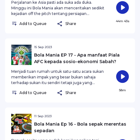
Perjalanan ke Asia pasti ada suka ada duka.
Minggu ini Bola Mania akan menceritakan sedikit
kejadian off the pitch tentang persiapan
AFC. Serta berkongsi cerita dari mata seorang
44m 43s
Add to Queue
Share
penyokong perlawanan peringkat Asia serta Piala
Malaysia.
15 Sep 2023
Bola Mania EP 17 - Apa manfaat Piala
AFC kepada sosio-ekonomi Sabah?
Menjadi tuan rumah untuk satu-satu acara sukan
memberikan impak yang besar bukan sahaja
terhadap sukan itu sendiri tetapi juga yang
lainnya. Apa kaitan Piala AFC dengan ekonomi?
58m
Add to Queue
Share
Jom dengarkan Addnan, Mawie dan Torabola
cerita bab ekonomi dalam episod kali ini!
11 Sep 2023
Bola Mania Ep 16 - Bola sepak merentas
sepadan