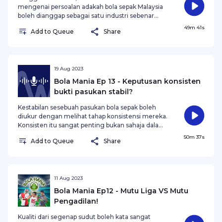
mengenai persoalan adakah bola sepak Malaysia
boleh dianggap sebagai satu industri sebenar
setelah melihat kelab berlumba-lumba
49m 41s
Add to Queue
Share
menjalinkan kolaborasi bersama jenama terkenal.
19 Aug 2023
Bola Mania Ep 13 - Keputusan konsisten
bukti pasukan stabil?
Kestabilan sesebuah pasukan bola sepak boleh
diukur dengan melihat tahap konsistensi mereka.
Konsisten itu sangat penting bukan sahaja dalam
padang tetapi turut berkait soal pengurusan
50m 37s
Add to Queue
Share
terutamanya dari segi kewangan. Adakah
pasukan-pasukan dalam liga kita berhadapan
dilema konsistensi ini? Ayuh dengarkan podcast
Bolamania12 bersama Addnan, Mawie dan
Torabola!
11 Aug 2023
Bola Mania Ep12 - Mutu Liga VS Mutu
Pengadilan!
Kualiti dari segenap sudut boleh kata sangat