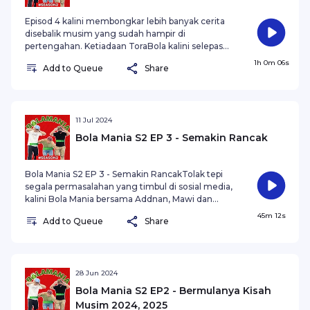
Episod 4 kalini membongkar lebih banyak cerita
disebalik musim yang sudah hampir di
pertengahan. Ketiadaan ToraBola kalini selepas
pulang dari Jepun membawa sekali lagi Don Rully,
1h 0m 06s
Add to Queue
Share
football enthusiast Sabah FC, pemegang season
pass every season untuk sama-sama merungkai
banyak cerita termasuk perkembangan
"grassroot" di Sabah, kenapa pemain-pemain U23
sukar mendapat konsistensi dan sedikit cerita
11 Jul 2024
tentang KPG yang meninggalkan Harimau
Bola Mania S2 EP 3 - Semakin Rancak
Malaya di saat "Prime Time"
Bola Mania S2 EP 3 - Semakin RancakTolak tepi
segala permasalahan yang timbul di sosial media,
kalini Bola Mania bersama Addnan, Mawi dan
pdcaster jemputan seorang peminat mati keras
45m 12s
Add to Queue
Share
Sabah FC dari dulu lagi Ucupkun menggantikan
Torabola yang sedang berada di Jepun menawan
puncak gunung Fuji. Fokus kalini kepada
kehilangan permata Sabah FC, Ramon Machado
yang dianggap sebagai "LUCK" untuk Sabah FC
28 Jun 2024
setelah kehadiran beliau di musim lepas.
Bola Mania S2 EP2 - Bermulanya Kisah
Kehadiran penonton yang semakin merudum di
Musim 2024, 2025