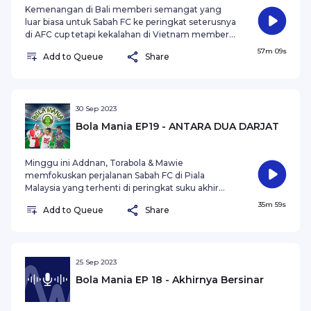
ENGLAND
Kemenangan di Bali memberi semangat yang
luar biasa untuk Sabah FC ke peringkat seterusnya
di AFC cup tetapi kekalahan di Vietnam memberi
tamparan hebat buat pemain-pemain Sabah,
57m 09s
Add to Queue
Share
namun tetap semangat untuk bangkit di Likas
nanti. Liga super yang berbaki beberapa
perlawanan lagi sebelum berakhir musim.
Bagaimana nasib Sabah dimusim hadapan?
30 Sep 2023
Bola Mania EP19 - ANTARA DUA DARJAT
Minggu ini Addnan, Torabola & Mawie
memfokuskan perjalanan Sabah FC di Piala
Malaysia yang terhenti di peringkat suku akhir
setelah ditumpaskan oleh Perak FC , Walaupun
35m 59s
Add to Queue
Share
tersingkir, namun Sabah FC masih ada harapan!
Mereka perlu meneruskan perjuangan dalam
Piala AFC untuk membuktikan siapa mereka
sebenarnya!
25 Sep 2023
Bola Mania EP 18 - Akhirnya Bersinar