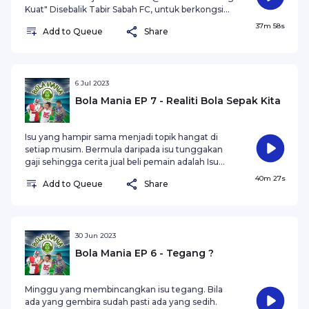
Kuat" Disebalik Tabir Sabah FC, untuk berkongsi
cerita tentang Bola Sepak yang bukan saja
37m 58s
Add to Queue
Share
tentang 90 minit dalam padang, tapi bagaimana
Bola Sepak menjadi "passion" dan sebahagian
daripada kehidupan kita. Ekslusif di Bola Mania.
6 Jul 2023
Bola Mania EP 7 - Realiti Bola Sepak Kita
Isu yang hampir sama menjadi topik hangat di
setiap musim. Bermula daripada isu tunggakan
gaji sehingga cerita jual beli pemain adalah Isu
yang tidak berkesudahan. Sambil menceritakan
40m 27s
Add to Queue
Share
secara peribadi tentang isu kebolehpasaran
industri Bola Sepak Tempatan untuk dijadikan
pelaburan. Berbaloi ka tidak? ekslusif di Bola
mania
30 Jun 2023
Bola Mania EP 6 - Tegang ?
Minggu yang membincangkan isu tegang. Bila
ada yang gembira sudah pasti ada yang sedih.