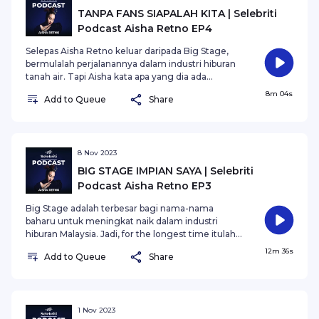
TANPA FANS SIAPALAH KITA | Selebriti
Podcast Aisha Retno EP4
Selepas Aisha Retno keluar daripada Big Stage,
bermulalah perjalanannya dalam industri hiburan
tanah air. Tapi Aisha kata apa yang dia ada
sekarang ini adalah atas jasa sokongan peminat
8m 04s
Add to Queue
Share
yang terus menyokong dia dari Big Stage
sehingga sekarang dan tiadalah Aisha Retno jika
tiada peminatnya.
8 Nov 2023
BIG STAGE IMPIAN SAYA | Selebriti
Podcast Aisha Retno EP3
Big Stage adalah terbesar bagi nama-nama
baharu untuk meningkat naik dalam industri
hiburan Malaysia. Jadi, for the longest time itulah
impian Aisha Retno. Namun, kriteria untuk
12m 36s
Add to Queue
Share
memasuki Big Stage anda perlu memiliki 500k
tontonan. Ini kisah perjalanan Aisha memasuki
Big Stage.
1 Nov 2023