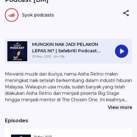
Syok podcasts
MUNGKIN NAK JADI PELAKON
LEPAS NI? | Selebriti Podcast
Aisha Retno EP6
29 Nov, 2023
· 6m 39s
Mewarisi muzik dari ibunya, nama Aisha Retno makin
meningkat naik setelah berkembang dalam industri hiburan
Malaysia. Walaupun usia muda, sudah banyak yang telah
dilakukan Aisha Retno dari menjadi peserta Big Stage
hingga menjadi mentor di The Chosen One. Ini kisahnya
dalam Selebriti Podcast Aisha Retno. Nak sponsor atau
View more
kolaborasi? Emel hello@syok.my atau WhatsApp 012-
2494632.
Episodes
29 Nov 2023