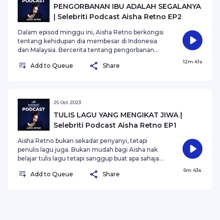
PENGORBANAN IBU ADALAH SEGALANYA
| Selebriti Podcast Aisha Retno EP2
Dalam episod minggu ini, Aisha Retno berkongsi
tentang kehidupan dia membesar di Indonesia
dan Malaysia. Bercerita tentang pengorbanan
ibunya meninggalkan kerjaya dan kehidupannya
12m 41s
Add to Queue
Share
di Indonesia demi anak-anak dan keluarga.
25 Oct 2023
TULIS LAGU YANG MENGIKAT JIWA |
Selebriti Podcast Aisha Retno EP1
Aisha Retno bukan sekadar penyanyi, tetapi
penulis lagu juga. Bukan mudah bagi Aisha nak
belajar tulis lagu tetapi sanggup buat apa sahaja
untuk menulis sebuah lagu yang mengikat jiwa
6m 43s
Add to Queue
Share
para pendengar.