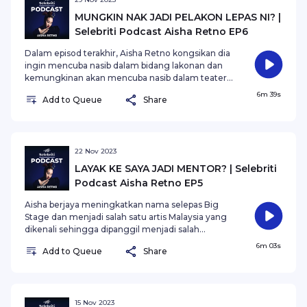
MUNGKIN NAK JADI PELAKON LEPAS NI? |
Selebriti Podcast Aisha Retno EP6
Dalam episod terakhir, Aisha Retno kongsikan dia
ingin mencuba nasib dalam bidang lakonan dan
kemungkinan akan mencuba nasib dalam teater
dan musikal.
6m 39s
Add to Queue
Share
22 Nov 2023
LAYAK KE SAYA JADI MENTOR? | Selebriti
Podcast Aisha Retno EP5
Aisha berjaya meningkatkan nama selepas Big
Stage dan menjadi salah satu artis Malaysia yang
dikenali sehingga dipanggil menjadi salah
seorang mentor bagi rancangan The Chosen
6m 03s
Add to Queue
Share
One. Dia sendiri tertanya layak ke dia menjadi
mentor?
15 Nov 2023