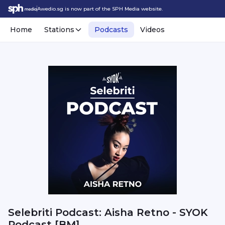
Awedio.sg is now part of the SPH Media website.
Home
Stations
Podcasts
Videos
Selebriti Podcast: Aisha Retno - SYOK
Podcast [BM]