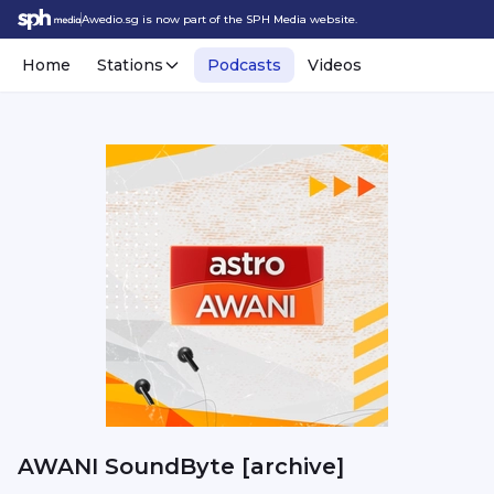
Awedio.sg is now part of the SPH Media website.
Home
Stations
Podcasts
Videos
AWANI SoundByte [archive]