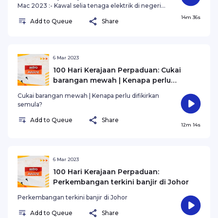
Mac 2023 :- Kawal selia tenaga elektrik di negeri
Sabah bakal memberi kuasa perundangan kepada
14m 36s
Add to Queue
Share
kerajaan negeri- Peningkatan kes rabies : Pemilik
haiwan disaran dapatkan vaksin untuk haiwan
peliharaan- Pemenang Cabutan Jutawan SSP
tidak mahu berbelanja mewah, simpan untuk hari
tua#AWANInewsSaksikan #AWANIBorneo setiap
6 Mar 2023
hari 7 malam di saluran 501 Astro AWANI dan
100 Hari Kerajaan Perpaduan: Cukai
astroawani.com
barangan mewah | Kenapa perlu
difikirkan semula?
Cukai barangan mewah | Kenapa perlu difikirkan
semula?
Add to Queue
Share
12m 14s
6 Mar 2023
100 Hari Kerajaan Perpaduan:
Perkembangan terkini banjir di Johor
Perkembangan terkini banjir di Johor
Add to Queue
Share