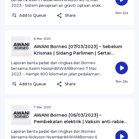
2023:- Sistem penapisan air graviti ciptaan anak
tempatan dari Tambunan bantu penduduk
14m 22s
Add to Queue
Share
Kampung Koliposuan, Tamparuli- Program
Oksigen Untuk Rakyat penuhi keperluan rawatan
perubatan Sabah- Empangan Hidroelektrik
Mentarang buka akses ekonomi Sarawak -
Kalimantan.#AWANInews #MalaysiaBangkit
8 Mar 2023
AWANI Borneo [07/03/2023] – Sebelum
Krismas | Sidang Parlimen | Sertai
Gagasan Rakyat
Laporan berita padat dan ringkas dari Borneo
bersama Assim Hassan#AWANIBorneo 7 Mac
2023 :- Hampir 600 kilometer jalan pedalaman
Sarawak akan dibaiki di bawah Projek Jiwa Murni.-
15m 23s
Add to Queue
Share
Lebih 200 guru 'one-off' tidak lapor diri ke
Sarawak.- Naib Ketua Bahagian Parti Warisan
Semporna meletak jawatan.#AWANInews
7 Mar 2023
AWANI Borneo [06/03/2023] –
Pembekalan elektrik | Vaksin anti-rabies
| Cabutan jutawan
Laporan berita padat dan ringkas dari Borneo
bersama Nickyson Nyambar#AWANIBorneo 6