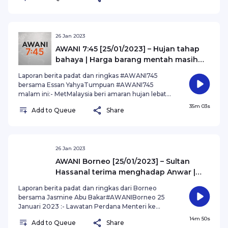
selesaikan Sabah dan Sarawak -
penganalisis#AWANInews
26 Jan 2023
AWANI 7:45 [25/01/2023] – Hujan tahap
bahaya | Harga barang mentah masih
tinggi
Laporan berita padat dan ringkas #AWANI745
bersama Essan YahyaTumpuan #AWANI745
malam ini:- MetMalaysia beri amaran hujan lebat
berterusan di Johor dan Sabah hingga esok-
35m 03s
Add to Queue
Share
Agensi kerajaan diarah siap sedia hadapi
gelombang baharu banjir- Ada petanda kadar
inflasi negara mula mendatar, kata Rafizi- Mat
Sabu kata bekalan ayam dan telur berada pada
fasa pemulihan
26 Jan 2023
AWANI Borneo [25/01/2023] – Sultan
Hassanal terima menghadap Anwar |
MA63 - Jadi bahan bacaan umum
Laporan berita padat dan ringkas dari Borneo
masyarakat |
bersama Jasmine Abu Bakar#AWANIBorneo 25
Januari 2023 :- Lawatan Perdana Menteri ke
Brunei perkukuhkan hubungan ekonomi dua
14m 50s
Add to Queue
Share
hala- Perincian MA63 perlu diterjemah dalam