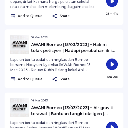
depan, di ketika mana harga peralatan sekolah
rata-rata mahal dan melambung, bagaimana ibu
bapa khususnya dalam kategori B40 membuat
28m 41s
Add to Queue
Share
perbelanjaan berhemah dalam memastikan
mereka tidak terbeban dalam keadaan ekonomi
serba mencabar.#AWANInews
16 Mar 2023
AWANI Borneo [15/03/2023] – Hakim
tolak petisyen | Hadapi perubahan iklim
| Mantapkan sektor pelancongan
Laporan berita padat dan ringkas dari Borneo
bersama Nickyson Nyambar#AWANIBorneo 15
Mac 2023:- Riduan Rubin Balang kekal Ahli
Parlimen Tenom- Sarawak cadang tubuh Pusat
15m 03s
Add to Queue
Share
Perubahan Iklim- 15 delegasi Sarawak terbang ke
Madrid#AWANInews #MalaysiaBangkit
14 Mar 2023
AWANI Borneo [13/03/2023] – Air graviti
terawat | Bantuan tangki oksigen |
Sarawak-Kalimantan
Laporan berita padat dan ringkas dari Borneo
bersama Assim Hassan#AWANIBorneo 12 Mac