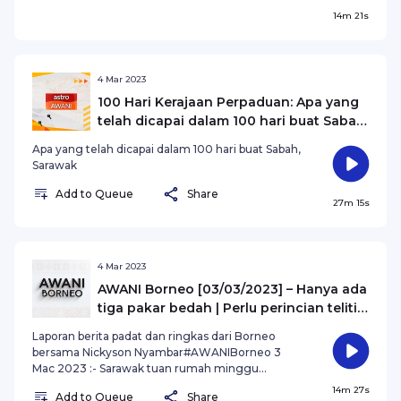
14m 21s
4 Mar 2023
100 Hari Kerajaan Perpaduan: Apa yang
telah dicapai dalam 100 hari buat Sabah,
Sarawak
Apa yang telah dicapai dalam 100 hari buat Sabah,
Sarawak
Add to Queue
Share
27m 15s
4 Mar 2023
AWANI Borneo [03/03/2023] – Hanya ada
tiga pakar bedah | Perlu perincian teliti |
Bermula 20 Mei 2023
Laporan berita padat dan ringkas dari Borneo
bersama Nickyson Nyambar#AWANIBorneo 3
Mac 2023 :- Sarawak tuan rumah minggu
perpaduan- Jumlah pakar bedah kanser kolorektal
14m 27s
Add to Queue
Share
di Sarawak kritikal.- Beri masa kerajaan perpaduan