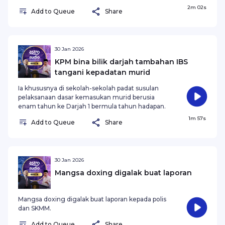
dilihat semakin berleluasa di media sosial.
2m 02s
Add to Queue
Share
30 Jan 2026
KPM bina bilik darjah tambahan IBS
tangani kepadatan murid
Ia khususnya di sekolah-sekolah padat susulan
pelaksanaan dasar kemasukan murid berusia
enam tahun ke Darjah 1 bermula tahun hadapan.
1m 57s
Add to Queue
Share
30 Jan 2026
Mangsa doxing digalak buat laporan
Mangsa doxing digalak buat laporan kepada polis
dan SKMM.
Add to Queue
Share