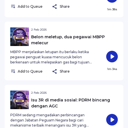
Add to Queue
Share
1m 38s
2 Feb 2026
Belon meletup, dua pegawai MBPP
melecur
MBPP menjelaskan letupan itu berlaku ketika
pegawai penguat kuasa mencucuk belon
berkenaan untuk melepaskan gas bagi tujuan
pelupusan.
1m 34s
Add to Queue
Share
2 Feb 2026
Isu 3R di media sosial: PDRM bincang
dengan AGC
PDRM sedang mengadakan perbincangan
dengan Jabatan Peguam Negara bagi cari
mekanisme terbaik menangani isu 3R yang