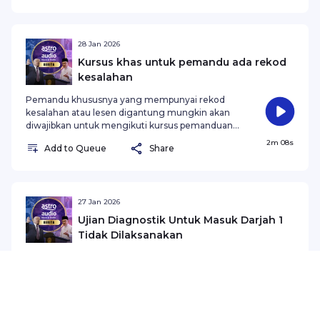
28 Jan 2026
Kursus khas untuk pemandu ada rekod
kesalahan
Pemandu khususnya yang mempunyai rekod
kesalahan atau lesen digantung mungkin akan
diwajibkan untuk mengikuti kursus pemanduan
defensif.
2m 08s
Add to Queue
Share
27 Jan 2026
Ujian Diagnostik Untuk Masuk Darjah 1
Tidak Dilaksanakan
Ia termasuk kebimbangan ujian diagnostik beri
kesan psikologi kepada kanak-kanak
Add to Queue
Share
2m 01s