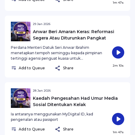
1m 47s
29 Jan 2026
Anwar Beri Amaran Keras: Reformasi
Segera Atau Diturunkan Pangkat
Perdana Menteri Datuk Seri Anwar Ibrahim
menetapkan tempoh seminggu kepada pimpinan
tertinggi agensi penguat kuasa untuk
melaksanakan pembaharuan, sambil
2m 10s
Add to Queue
Share
menegaskan kelemahan serius tidak boleh
dibiarkan walaupun kerajaan mencatat
pencapaian positif.
28 Jan 2026
Kaedah Pengesahan Had Umur Media
Sosial Ditentukan Kelak
Ia antaranya menggunakan MyDigital ID, kad
pengenalan atau passport
Add to Queue
Share
1m 47s