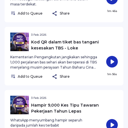
masa terdekat.
1m 46s
Add to Queue
Share
3 Feb 2026
Kod QR dalam tiket bas tangani
kesesakan TBS - Loke
Kementerian Pengangkutan jangkakan sehingga
1,000 perjalanan bas sehari akan beroperasi di TBS
menjelang musim perayaan Tahun Baharu Cina
dan Hari Raya Aidilfitri.
1m 56s
Add to Queue
Share
3 Feb 2026
Hampir 9,000 Kes Tipu Tawaran
Pekerjaan Tahun Lepas
WhatsApp menyumbang hampir separuh
daripada jumlah kes terbabit