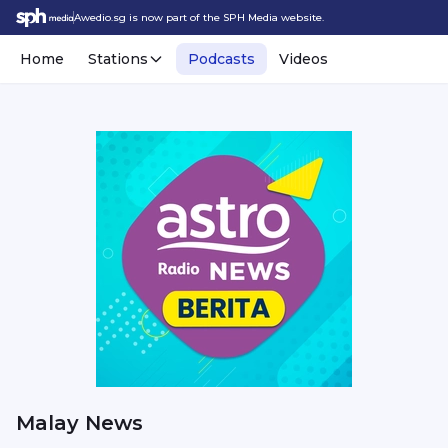
Awedio.sg is now part of the SPH Media website.
Home
Stations
Podcasts
Videos
Malay News