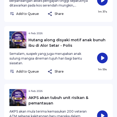
berpandangan akses pengajian tinggi sepatutnya
ditawarkan pada kos serendah mungkin,
khususnya kepada pelajar miskin dan
1m 37s
Add to Queue
Share
memerlukan bantuan.
4 Feb 2026
Hutang along disyaki motif anak bunuh
ibu di Alor Setar - Polis
Semalam, suspek yang juga merupakan anak
sulung mangsa direman tujuh hari bagi bantu
siasatan.
1m 59s
Add to Queue
Share
4 Feb 2026
AKPS akan tubuh unit risikan &
pemantauan
AKPS akan mula terima kemasukan 200 veteran
ATM sebagai kakitangan baru mereka dalam