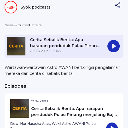
Syok podcasts
News & Current affairs
Cerita Sebalik Berita: Apa
harapan penduduk Pulau Pinang
menjelang Bajet 2023?
29 Sep, 2022
· 9m 02s
Wartawan-wartawan Astro AWANI berkongsi pengalaman
mereka dan cerita di sebalik berita.
Episodes
29 Sep 2022
Cerita Sebalik Berita: Apa harapan
penduduk Pulau Pinang menjelang Bajet
2023?
Dewi Nur Harasha Alias, Wakil Astro AWANI Pulau