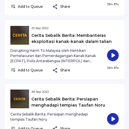
Jabatan Penyelidikan Tabung Kanak Kanak
13m 37s
Add to Queue
Share
Antarabangsa Bangsa Bangsa Bersatu (UNICEF).
HASIMI MUHAMAD, Wartawan Astro AWANI.
29 Sep 2022
Cerita Sebalik Berita: Membanteras
eksploitasi kanak-kanak dalam talian
Disrupting Harm To Malaysia oleh Hentikan
Pemelacuran dan Pemerdagangan Kanak Kanak
(ECPAT), Polis Antarabangsa (INTERPOL) dan
Jabatan Penyelidikan Tabung Kanak Kanak
13m 37s
Add to Queue
Share
Antarabangsa Bangsa Bangsa Bersatu (UNICEF).
HASIMI MUHAMAD, Wartawan Astro AWANI.
28 Sep 2022
Cerita Sebalik Berita: Persiapan
menghadapi tempias Taufan Noru
Cerita Sebalik Berita: Persiapan menghadapi
tempias Taufan Noru
Add to Queue
Share