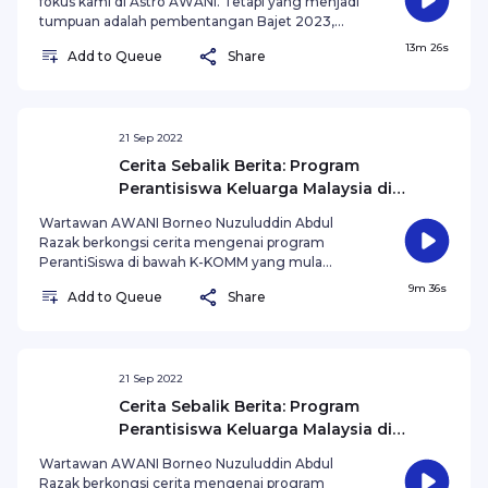
fokus kami di Astro AWANI. Tetapi yang menjadi
tumpuan adalah pembentangan Bajet 2023,
yang mana berita berkenaan Bajet sudahpun
13m 26s
Add to Queue
Share
kami mula siarkan sejak beberapa minggu ini.
Pembentangan ini seperti kebiasaan akan
dilangsungkan di Dewan Rakyat pada 7 Oktober,
tarikh yang diawal dari yang dijadualkan pada 28
Oktober, seperti yang dimaklumkan Perdana
21 Sep 2022
Menteri, Datuk Seri Ismail Sabri Yaakob dalam
Cerita Sebalik Berita: Program
Mesyuarat Kabinet yang berlangsung pada
Perantisiswa Keluarga Malaysia di
Jumaat.
Sarawak
Wartawan AWANI Borneo Nuzuluddin Abdul
Razak berkongsi cerita mengenai program
PerantiSiswa di bawah K-KOMM yang mula
diedarkan di lima zon di Sarawak melibatkan lebih
9m 36s
Add to Queue
Share
7,400 penerima dalam kalangan siswa IPTA dan
IPTS.
21 Sep 2022
Cerita Sebalik Berita: Program
Perantisiswa Keluarga Malaysia di
Sarawak
Wartawan AWANI Borneo Nuzuluddin Abdul
Razak berkongsi cerita mengenai program