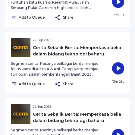
runtuhan batu kuari di Keramat Pulai, Jalan
Simpang Pulai-Cameron Highlands di Ipoh
berlaku pada 8 Mac lalu. Kejadian mengorbankan
14m 51s
Add to Queue
Share
dua individu yang merupakan pekerja kuari
berkenaan. Insiden runtuhan itu menyebabkan
mangsa tertimbus, Itam Lasoh, 43, dan Kheow
Loo Siew Soon, 49.
22 Sep 2022
Cerita Sebalik Berita: Memperkasa belia
dalam bidang teknologi baharu
Segmen cerita Pastinya pelbagai berita menjadi
fokus kami di Astro AWANI. Tetapi yang menjadi
tumpuan adalah pembentangan Bajet 2023,
yang mana berita berkenaan Bajet sudahpun
13m 26s
Add to Queue
Share
kami mula siarkan sejak beberapa minggu ini.
Pembentangan ini seperti kebiasaan akan
dilangsungkan di Dewan Rakyat pada 7 Oktober,
tarikh yang diawal dari yang dijadualkan pada 28
Oktober, seperti yang dimaklumkan Perdana
22 Sep 2022
Menteri, Datuk Seri Ismail Sabri Yaakob dalam
Cerita Sebalik Berita: Memperkasa belia
Mesyuarat Kabinet yang berlangsung pada
dalam bidang teknologi baharu
Jumaat.
Segmen cerita Pastinya pelbagai berita menjadi