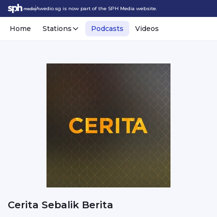
Awedio.sg is now part of the SPH Media website.
Home
Stations
Podcasts
Videos
Cerita Sebalik Berita