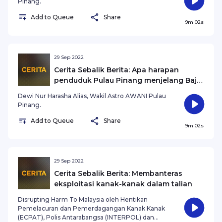
Pinang.
Add to Queue
Share
9m 02s
29 Sep 2022
Cerita Sebalik Berita: Apa harapan
penduduk Pulau Pinang menjelang Bajet
2023?
Dewi Nur Harasha Alias, Wakil Astro AWANI Pulau
Pinang.
Add to Queue
Share
9m 02s
29 Sep 2022
Cerita Sebalik Berita: Membanteras
eksploitasi kanak-kanak dalam talian
Disrupting Harm To Malaysia oleh Hentikan
Pemelacuran dan Pemerdagangan Kanak Kanak
(ECPAT), Polis Antarabangsa (INTERPOL) dan