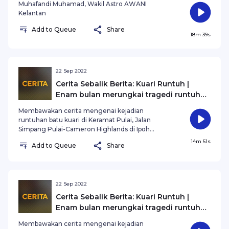
Muhafandi Muhamad, Wakil Astro AWANI
Kelantan
Add to Queue
Share
18m 39s
22 Sep 2022
Cerita Sebalik Berita: Kuari Runtuh |
Enam bulan merungkai tragedi runtuhan
kuari
Membawakan cerita mengenai kejadian
runtuhan batu kuari di Keramat Pulai, Jalan
Simpang Pulai-Cameron Highlands di Ipoh
berlaku pada 8 Mac lalu. Kejadian mengorbankan
14m 51s
Add to Queue
Share
dua individu yang merupakan pekerja kuari
berkenaan. Insiden runtuhan itu menyebabkan
mangsa tertimbus, Itam Lasoh, 43, dan Kheow
Loo Siew Soon, 49.
22 Sep 2022
Cerita Sebalik Berita: Kuari Runtuh |
Enam bulan merungkai tragedi runtuhan
kuari
Membawakan cerita mengenai kejadian