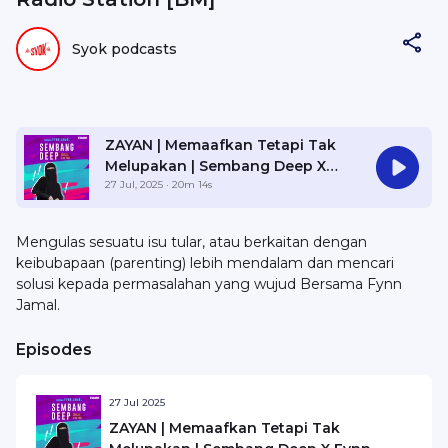
Syok podcasts
ZAYAN | Memaafkan Tetapi Tak
Melupakan | Sembang Deep X
Fynn Jamal
27 Jul, 2025
· 20m 14s
Mengulas sesuatu isu tular, atau berkaitan dengan
keibubapaan (parenting) lebih mendalam dan mencari
solusi kepada permasalahan yang wujud Bersama Fynn
Jamal.
Episodes
27 Jul 2025
ZAYAN | Memaafkan Tetapi Tak