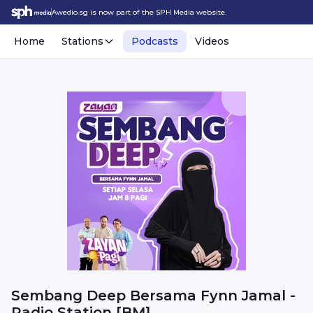
Awedio.sg is now part of the SPH Media website.
Home
Stations
Podcasts
Videos
Sembang Deep Bersama Fynn Jamal -
Radio Station [BM]