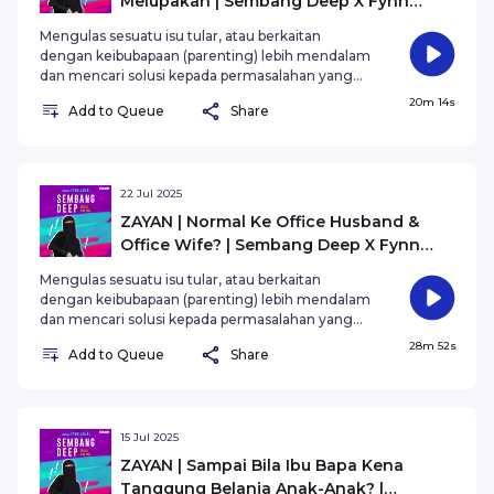
Melupakan | Sembang Deep X Fynn
Jamal
Mengulas sesuatu isu tular, atau berkaitan
dengan keibubapaan (parenting) lebih mendalam
dan mencari solusi kepada permasalahan yang
wujud Bersama Fynn Jamal.
20m 14s
Add to Queue
Share
22 Jul 2025
ZAYAN | Normal Ke Office Husband &
Office Wife? | Sembang Deep X Fynn
Jamal
Mengulas sesuatu isu tular, atau berkaitan
dengan keibubapaan (parenting) lebih mendalam
dan mencari solusi kepada permasalahan yang
wujud Bersama Fynn Jamal.
28m 52s
Add to Queue
Share
15 Jul 2025
ZAYAN | Sampai Bila Ibu Bapa Kena
Tanggung Belanja Anak-Anak? |