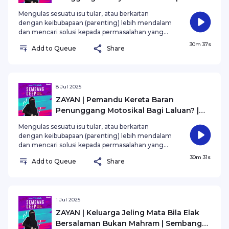
Sembang Deep X Fynn Jamal
Mengulas sesuatu isu tular, atau berkaitan
dengan keibubapaan (parenting) lebih mendalam
dan mencari solusi kepada permasalahan yang
wujud Bersama Fynn Jamal.
30m 37s
Add to Queue
Share
8 Jul 2025
ZAYAN | Pemandu Kereta Baran
Penunggang Motosikal Bagi Laluan? |
Sembang Deep X Fynn Jamal
Mengulas sesuatu isu tular, atau berkaitan
dengan keibubapaan (parenting) lebih mendalam
dan mencari solusi kepada permasalahan yang
wujud Bersama Fynn Jamal.
30m 31s
Add to Queue
Share
1 Jul 2025
ZAYAN | Keluarga Jeling Mata Bila Elak
Bersalaman Bukan Mahram | Sembang