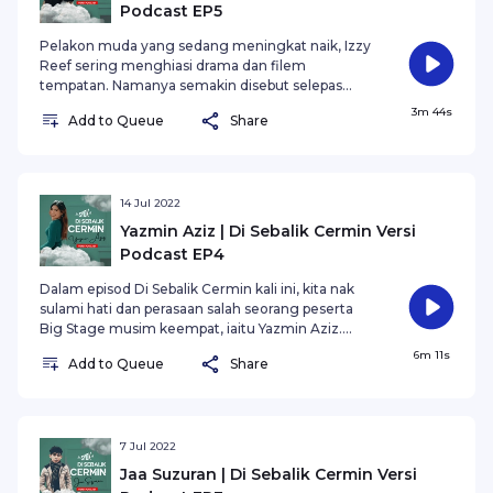
Podcast EP5
Pelakon muda yang sedang meningkat naik, Izzy
Reef sering menghiasi drama dan filem
tempatan. Namanya semakin disebut selepas
membawa watak Wan Yunus dalam siri popular
3m 44s
Add to Queue
Share
Oh My English! dan memegang trofi Pelakon
Lelaki Terbaik di Festival Filem Antarabangsa
Kazan, Rusia. Jom kita sama-sama sulami jauh
disudut hati Izzy Reef dalam episod terbaharu
minggu ini.
14 Jul 2022
Yazmin Aziz | Di Sebalik Cermin Versi
Podcast EP4
Dalam episod Di Sebalik Cermin kali ini, kita nak
sulami hati dan perasaan salah seorang peserta
Big Stage musim keempat, iaitu Yazmin Aziz.
Tahu tak Yazmin pernah kena buli di sekolah
6m 11s
Add to Queue
Share
sebab tak faham bahasa Melayu? Kenapa boleh
jadi begitu? Jom ikuti episod Di Sebalik Cermin
bersama Yazmin Aziz sekarang!
7 Jul 2022
Jaa Suzuran | Di Sebalik Cermin Versi