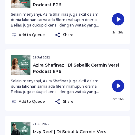
Podcast EP6
Selain menyanyi, Azira Shafinaz juga aktif dalam
dunia lakonan sama ada filem mahupun drama.
Beliau juga cukup dikenali dengan watak yang
ceria dan happy-go-lucky. Apa yang buatkan Azira
3m 26s
Add to Queue
Share
bersyukur untuk sampai ke tahap ini?
28 Jul 2022
Azira Shafinaz | Di Sebalik Cermin Versi
Podcast EP6
Selain menyanyi, Azira Shafinaz juga aktif dalam
dunia lakonan sama ada filem mahupun drama.
Beliau juga cukup dikenali dengan watak yang
ceria dan happy-go-lucky. Apa yang buatkan Azira
3m 26s
Add to Queue
Share
bersyukur untuk sampai ke tahap ini?
21 Jul 2022
Izzy Reef | Di Sebalik Cermin Versi