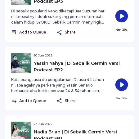
Podcast EP3
Di sebalik populariti yang dikecapi Jaa Suzuran hari
ni, tersiratnya detik sukar yang pernah ditempuh
dalam hidup. SYOK Di Sebalik Cermin menyingkap
segala yang terbuku dalam hati tetamu SYOK
4m 29s
Add to Queue
Share
ketika mereka menatap diri di cermin. Bilakah
titik terendah yang pernah dilalui gerangan
mesra disapa Abe Jaa ni?
30 Jun 2022
Yassin Yahya | Di Sebalik Cermin Versi
Podcast EP2
Kata orang, usia itu pengalaman. Di usia 44 tahun
ni, apa agaknya perkara yang Yassin Senario
berharap tahu ketika berusia 24 & 34 tahun satu
ketika dulu ye? Ketahui semuanya dalam SYOK Di
5m 16s
Add to Queue
Share
Sebalik Cermin bersama Yassin Senario.
23 Jun 2022
Nadia Brian | Di Sebalik Cermin Versi
Podcast EP1