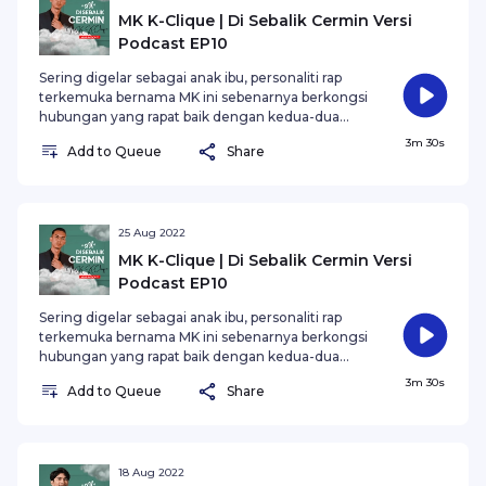
MK K-Clique | Di Sebalik Cermin Versi
Podcast EP10
Sering digelar sebagai anak ibu, personaliti rap
terkemuka bernama MK ini sebenarnya berkongsi
hubungan yang rapat baik dengan kedua-dua
orang tuanya. Tapi, dengar kata ayah MK ni
3m 30s
Add to Queue
Share
sebenarnya garang. Ye ke? Ketahui semuanya
dalam SYOK Di Sebalik Cermin Versi Podcast
bersama MK K-Clique!
25 Aug 2022
MK K-Clique | Di Sebalik Cermin Versi
Podcast EP10
Sering digelar sebagai anak ibu, personaliti rap
terkemuka bernama MK ini sebenarnya berkongsi
hubungan yang rapat baik dengan kedua-dua
orang tuanya. Tapi, dengar kata ayah MK ni
3m 30s
Add to Queue
Share
sebenarnya garang. Ye ke? Ketahui semuanya
dalam SYOK Di Sebalik Cermin Versi Podcast
bersama MK K-Clique!
18 Aug 2022