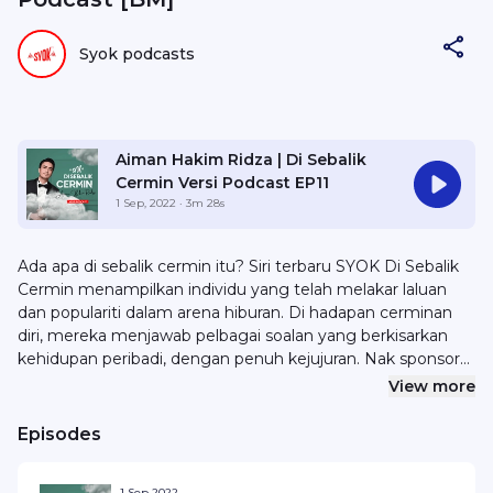
Syok podcasts
Aiman Hakim Ridza | Di Sebalik
Cermin Versi Podcast EP11
1 Sep, 2022
· 3m 28s
Ada apa di sebalik cermin itu? Siri terbaru SYOK Di Sebalik
Cermin menampilkan individu yang telah melakar laluan
dan populariti dalam arena hiburan. Di hadapan cerminan
diri, mereka menjawab pelbagai soalan yang berkisarkan
kehidupan peribadi, dengan penuh kejujuran. Nak sponsor
atau kolaborasi? Emel hello@syok.my atau WhatsApp 012-
View more
2494632.
Episodes
1 Sep 2022