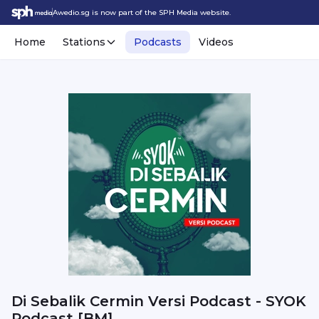
Awedio.sg is now part of the SPH Media website.
Home
Stations
Podcasts
Videos
Di Sebalik Cermin Versi Podcast - SYOK
Podcast [BM]