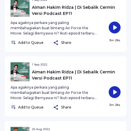
Aiman Hakim Ridza | Di Sebalik Cermin
Versi Podcast EP11
Apa agaknya perkara yang paling
membahagiakan buat bintang Air Force the
Movie: Selagi Bernyawa ni? Ikuti episod terbaru
bersama Aiman Hakim Ridza dalam SYOK Di
3m 28s
Add to Queue
Share
Sebalik Cermin Versi Podcast.
1 Sep 2022
Aiman Hakim Ridza | Di Sebalik Cermin
Versi Podcast EP11
Apa agaknya perkara yang paling
membahagiakan buat bintang Air Force the
Movie: Selagi Bernyawa ni? Ikuti episod terbaru
bersama Aiman Hakim Ridza dalam SYOK Di
3m 28s
Add to Queue
Share
Sebalik Cermin Versi Podcast.
25 Aug 2022