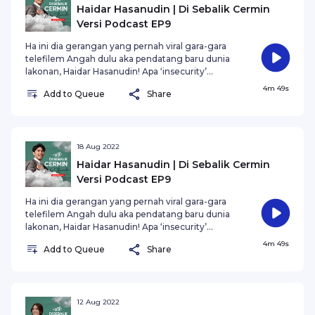
Haidar Hasanudin | Di Sebalik Cermin
Versi Podcast EP9
Ha ini dia gerangan yang pernah viral gara-gara
telefilem Angah dulu aka pendatang baru dunia
lakonan, Haidar Hasanudin! Apa ‘insecurity’
terbesar Haidar? Ketahui semuanya dalam SYOK
4m 49s
Add to Queue
Share
Di Sebalik Cermin Versi Podcast!
18 Aug 2022
Haidar Hasanudin | Di Sebalik Cermin
Versi Podcast EP9
Ha ini dia gerangan yang pernah viral gara-gara
telefilem Angah dulu aka pendatang baru dunia
lakonan, Haidar Hasanudin! Apa ‘insecurity’
terbesar Haidar? Ketahui semuanya dalam SYOK
4m 49s
Add to Queue
Share
Di Sebalik Cermin Versi Podcast!
12 Aug 2022