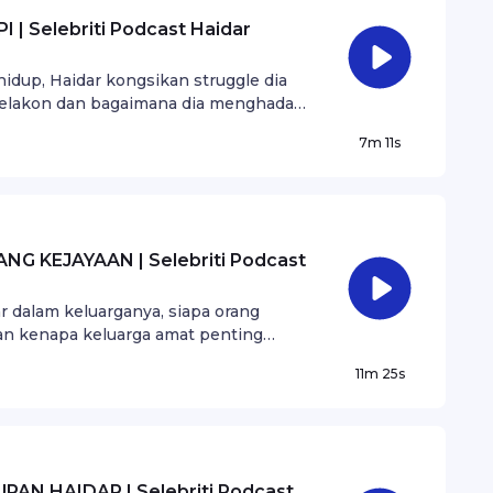
| Selebriti Podcast Haidar
idup, Haidar kongsikan struggle dia
pelakon dan bagaimana dia menghadapi
7m 11s
 KEJAYAAN | Selebriti Podcast
dalam keluarganya, siapa orang
an kenapa keluarga amat penting
11m 25s
AN HAIDAR | Selebriti Podcast