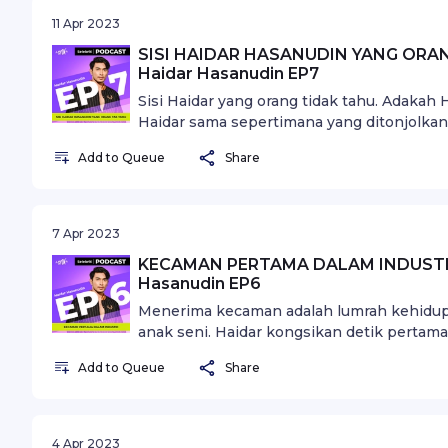
11 Apr 2023
SISI HAIDAR HASANUDIN YANG ORANG 
Haidar Hasanudin EP7
Sisi Haidar yang orang tidak tahu. Adaka
Haidar sama sepertimana yang ditonjolkan
sisinya yang ramai tidak tahu.
Add to Queue
Share
7 Apr 2023
KECAMAN PERTAMA DALAM INDUSTRI |
Hasanudin EP6
Menerima kecaman adalah lumrah kehidup
anak seni. Haidar kongsikan detik pertam
berlakon dalam telemovie "Angah".
Add to Queue
Share
4 Apr 2023