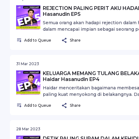
REJECTION PALING PERIT AKU HADAPI 
Hasanudin EP5
Semua orang akan hadapi rejection dalam h
dalam mencapai impian sebagai seorang 
rejection.
Add to Queue
Share
31 Mar 2023
KELUARGA MEMANG TULANG BELAKANG
Haidar Hasanudin EP4
Haidar menceritakan bagaimana membesar 
paling kuat menyokong di belakangnya. D
dalam kehidupannya.
Add to Queue
Share
28 Mar 2023
DETIK PALING SURAM DALAM KEHIDUP