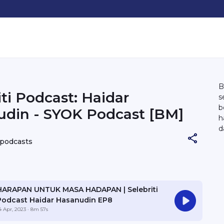
B
iti Podcast: Haidar
s
b
din - SYOK Podcast [BM]
h
d
E
 podcasts
HARAPAN UNTUK MASA HADAPAN | Selebriti
Podcast Haidar Hasanudin EP8
4 Apr, 2023
· 8m 57s