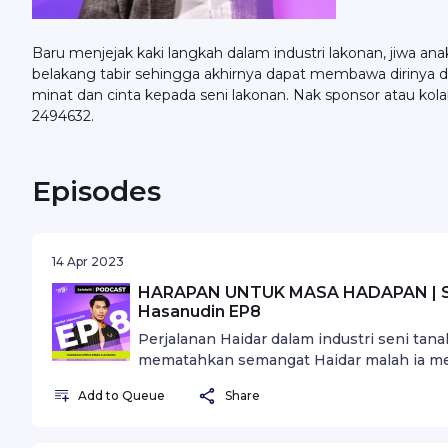
Baru menjejak kaki langkah dalam industri lakonan, jiwa an
belakang tabir sehingga akhirnya dapat membawa dirinya di
minat dan cinta kepada seni lakonan. Nak sponsor atau ko
2494632.
Episodes
14 Apr 2023
HARAPAN UNTUK MASA HADAPAN | Sel
Hasanudin EP8
Perjalanan Haidar dalam industri seni tanah 
mematahkan semangat Haidar malah ia m
Haidar sebagai anak seni.
Add to Queue
Share