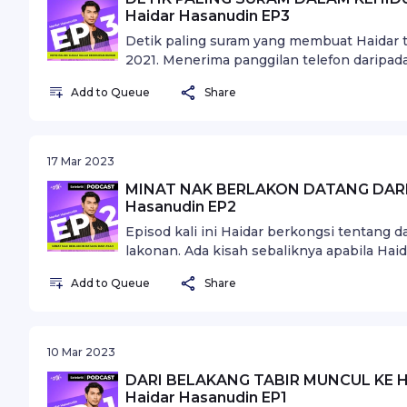
Haidar Hasanudin EP3
Detik paling suram yang membuat Haidar t
2021. Menerima panggilan telefon daripad
Panggilan yang membuat Haidar terkedu se
Add to Queue
Share
rumah.
17 Mar 2023
MINAT NAK BERLAKON DATANG DARI AY
Hasanudin EP2
Episod kali ini Haidar berkongsi tentang 
lakonan. Ada kisah sebaliknya apabila Hai
ketika dia berusia 8 tahun. Dan itu adalah
Add to Queue
Share
disamping bapanya.
10 Mar 2023
DARI BELAKANG TABIR MUNCUL KE HAD
Haidar Hasanudin EP1