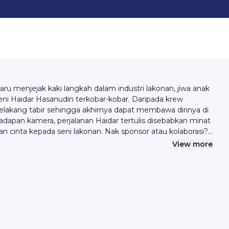
aru menjejak kaki langkah dalam industri lakonan, jiwa anak
eni Haidar Hasanudin terkobar-kobar. Daripada krew
elakang tabir sehingga akhirnya dapat membawa dirinya di
adapan kamera, perjalanan Haidar tertulis disebabkan minat
an cinta kepada seni lakonan. Nak sponsor atau kolaborasi?
mel hello@syok.my atau WhatsApp 012-2494632.
View more