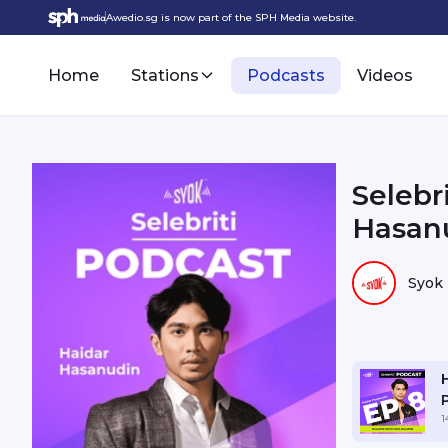
Awedio.sg is now part of the SPH Media website.
Home
Stations
Podcasts
Videos
Selebr
Hasanu
Syok
1