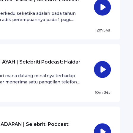
erkedu seketika adalah pada tahun
a adik perempuannya pada 1 pagi.
ketika dan terus bersiap pulang ke
12m 54s
AH | Selebriti Podcast: Haidar
dari mana datang minatnya terhadap
dar menerima satu panggilan telefon
 pertama kali Haidar berlakon
10m 34s
APAN | Selebriti Podcast: