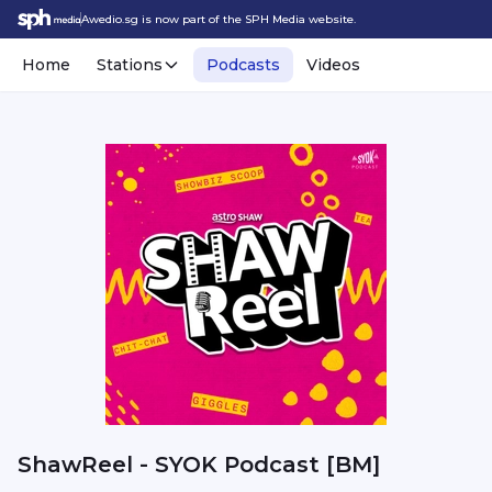
Awedio.sg is now part of the SPH Media website.
Home
Stations
Podcasts
Videos
ShawReel - SYOK Podcast [BM]