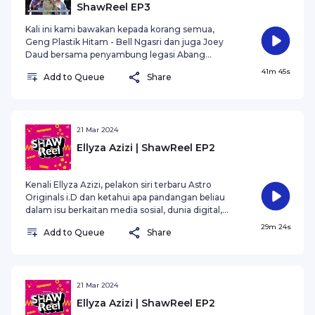
ShawReel EP3
Kali ini kami bawakan kepada korang semua,
Geng Plastik Hitam - Bell Ngasri dan juga Joey
Daud bersama penyambung legasi Abang
Mamat, Amen Khalid untuk berkongsi tips nak ber
41m 45s
Add to Queue
Share
"yak yak yeay!"
21 Mar 2024
Ellyza Azizi | ShawReel EP2
Kenali Ellyza Azizi, pelakon siri terbaru Astro
Originals i.D dan ketahui apa pandangan beliau
dalam isu berkaitan media sosial, dunia digital,
dan keselamatan data. ‘I.D’ merupakan siri drama
29m 24s
Add to Queue
Share
premium terbitan Astro Shaw dengan kerjasama
Alpha47 bersiaran bermula pada 23 Februari, 9
malam, menerusi Astro Premier (Saluran 410)
atau boleh menyaksikan episod awal di setiap
minggu bermula 12 tengah malam menerusi
21 Mar 2024
platform On Demand dan Astro GO.
Ellyza Azizi | ShawReel EP2