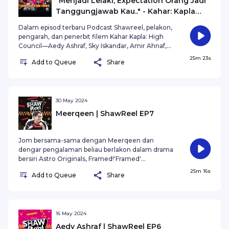
"Menjadi Lelaki, Expectation Orang Jadi
Tanggungjawab Kau.." - Kahar: Kapla
High Council l Shawreel
Dalam episod terbaru Podcast Shawreel, pelakon,
pengarah, dan penerbit filem Kahar Kapla: High
Council—Aedy Ashraf, Sky Iskandar, Amir Ahnaf,
dan Fazziq—berkongsi pengalaman mereka
25m 23s
Add to Queue
Share
dalam mencipta filem yang telah mencuri
perhatian ramai. Dari cabaran di set
penggambaran hingga kejayaan luar biasa di layar
perak, mereka membuka cerita tentang
bagaimana filem ini bukan sahaja berjaya
30 May 2024
memikat penonton, tetapi juga mengeratkan lagi
Meerqeen | ShawReel EP7
hubungan persahabatan mereka.
Jom bersama-sama dengan Meerqeen dan
dengar pengalaman beliau berlakon dalam drama
bersiri Astro Originals, Framed!‘Framed'
merupakan siri drama premium terbitan Astro
25m 16s
Add to Queue
Share
Shaw dengan kerjasama Independent Pictures.
Strim semua episod di platform On Demand dan
Astro GO.
16 May 2024
Aedy Ashraf | ShawReel EP6