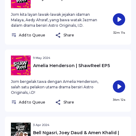
Jom kita layan lawak-lawak jejakan idaman
Malaya, Aedy Ahsraf, yang bawa watak Jazman
dalam drama bersiri Astro Originals, I.D.
32m 11s
Add to Queue
Share
9 May 2024
Amelia Henderson | ShawReel EP5
Jom bergelak tawa dengan Amelia Henderson,
salah satu pelakon utama drama bersiri Astro
Originals, i.D!
34m 12s
Add to Queue
Share
3 Apr 2024
Bell Ngasri, Joey Daud & Amen Khalid |