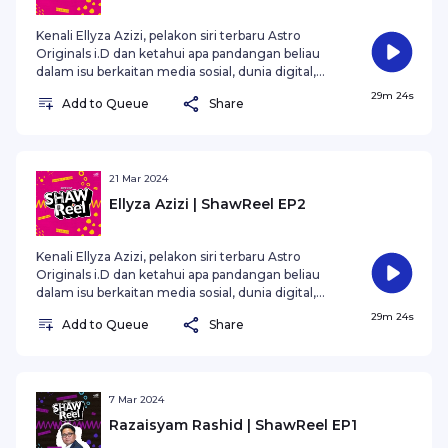
Kenali Ellyza Azizi, pelakon siri terbaru Astro
Originals i.D dan ketahui apa pandangan beliau
dalam isu berkaitan media sosial, dunia digital,
dan keselamatan data. ‘I.D’ merupakan siri drama
29m 24s
Add to Queue
Share
premium terbitan Astro Shaw dengan kerjasama
Alpha47 bersiaran bermula pada 23 Februari, 9
malam, menerusi Astro Premier (Saluran 410)
atau boleh menyaksikan episod awal di setiap
minggu bermula 12 tengah malam menerusi
21 Mar 2024
platform On Demand dan Astro GO.
Ellyza Azizi | ShawReel EP2
Kenali Ellyza Azizi, pelakon siri terbaru Astro
Originals i.D dan ketahui apa pandangan beliau
dalam isu berkaitan media sosial, dunia digital,
dan keselamatan data. ‘I.D’ merupakan siri drama
29m 24s
Add to Queue
Share
premium terbitan Astro Shaw dengan kerjasama
Alpha47 bersiaran bermula pada 23 Februari, 9
malam, menerusi Astro Premier (Saluran 410)
atau boleh menyaksikan episod awal di setiap
minggu bermula 12 tengah malam menerusi
7 Mar 2024
platform On Demand dan Astro GO.
Razaisyam Rashid | ShawReel EP1