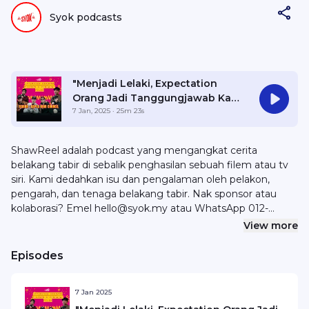
Syok podcasts
"Menjadi Lelaki, Expectation
Orang Jadi Tanggungjawab Kau.."
- Kahar: Kapla High Council l
7 Jan, 2025
· 25m 23s
Shawreel
ShawReel adalah podcast yang mengangkat cerita
belakang tabir di sebalik penghasilan sebuah filem atau tv
siri. Kami dedahkan isu dan pengalaman oleh pelakon,
pengarah, dan tenaga belakang tabir. Nak sponsor atau
kolaborasi? Emel hello@syok.my atau WhatsApp 012-
2494632.
View more
Episodes
7 Jan 2025