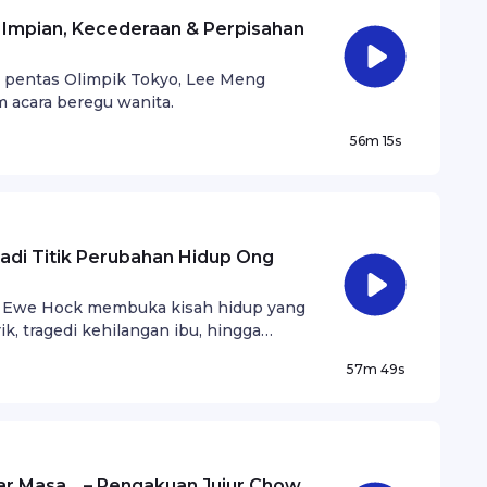
e pentas Olimpik Tokyo, Lee Meng
 acara beregu wanita.
56m 15s
di Titik Perubahan Hidup Ong
ng Ewe Hock membuka kisah hidup yang
k, tragedi kehilangan ibu, hingga
Dengarkan perjalanan penuh jatuh
57m 49s
.
ar Masa… – Pengakuan Jujur Chow