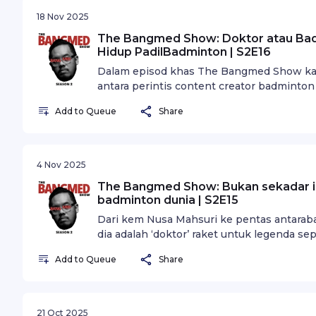
18 Nov 2025
The Bangmed Show: Doktor atau Ba
Hidup PadilBadminton | S2E16
Dalam episod khas The Bangmed Show kali
antara perintis content creator badminton
Disember 2020. Podcast ini mengupas perj
Add to Queue
Share
ditempuhi, serta detik paling bermakna da
4 Nov 2025
The Bangmed Show: Bukan sekadar ika
badminton dunia | S2E15
Dari kem Nusa Mahsuri ke pentas antaraba
dia adalah ‘doktor’ raket untuk legenda se
latihan formal, Halim belajar dari pengala
Add to Queue
Share
pakar.
21 Oct 2025