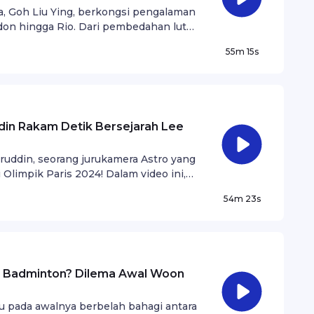
, Goh Liu Ying, berkongsi pengalaman
don hingga Rio. Dari pembedahan lutut
ntas dunia bersama Chan Peng Soon,
55m 15s
ntal, cabaran fizikal, dan semangat
in Rakam Detik Bersejarah Lee
uddin, seorang jurukamera Astro yang
 Olimpik Paris 2024! Dalam video ini,
a menyaksikan detik penuh emosi
54m 23s
a, berjaya merangkul pingat gangsa
u Badminton? Dilema Awal Woon
 pada awalnya berbelah bahagi antara