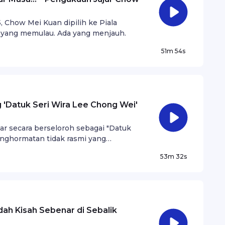
, Chow Mei Kuan dipilih ke Piala
 yang memulau. Ada yang menjauh.
51m 54s
'Datuk Seri Wira Lee Chong Wei'
r secara berseloroh sebagai "Datuk
enghormatan tidak rasmi yang
u dalam arena badminton Malaysia.
53m 32s
ah Kisah Sebenar di Sebalik