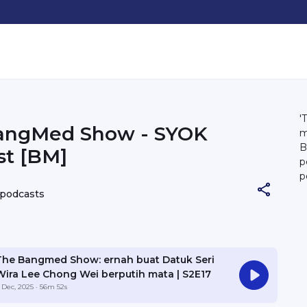
'
angMed Show - SYOK
m
B
st [BM]
p
p
S
 podcasts
y
The Bangmed Show: ernah buat Datuk Seri
Wira Lee Chong Wei berputih mata | S2E17
 Dec, 2025
· 56m 52s