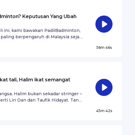
dminton? Keputusan Yang Ubah
 ini, kami bawakan PadilBadminton,
 paling berpengaruh di Malaysia sejak
alanan penuh inspirasi, cabaran yang
56m 46s
lam kerjayanya.
t tali, Halim ikat semangat
ngsa, Halim bukan sekadar stringer –
perti Lin Dan dan Taufik Hidayat. Tanpa
man dan rahsia yang disimpan rapi oleh
45m 42s