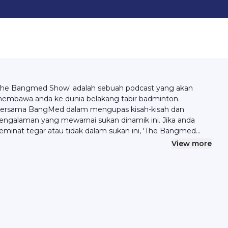
The Bangmed Show' adalah sebuah podcast yang akan
embawa anda ke dunia belakang tabir badminton.
ersama BangMed dalam mengupas kisah-kisah dan
engalaman yang mewarnai sukan dinamik ini. Jika anda
eminat tegar atau tidak dalam sukan ini, 'The Bangmed
how' pasti menjanjikan hiburan, maklumat, dan inspirasi
View more
ang tidak akan anda lupakan.