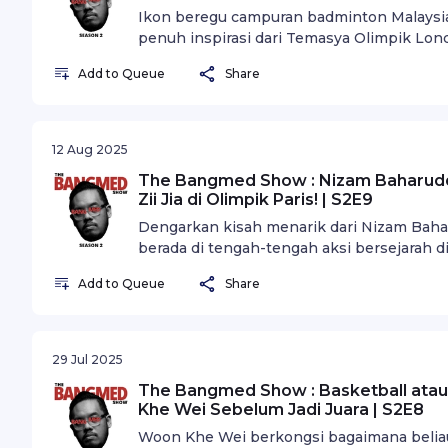
Ikon beregu campuran badminton Malaysia
penuh inspirasi dari Temasya Olimpik Lon
berganda pada 2014 hingga kembali ke pe
Add to Queue
Share
Liu Ying buka cerita sebenar — tekanan me
luar biasa.
12 Aug 2025
The Bangmed Show : Nizam Baharudd
Zii Jia di Olimpik Paris! | S2E9
Dengarkan kisah menarik dari Nizam Bahar
berada di tengah-tengah aksi bersejarah di
Nizam berkongsi pengalaman eksklusifny
Add to Queue
Share
apabila jaguh badminton negara, Lee Zii Ji
untuk Malaysia.
29 Jul 2025
The Bangmed Show : Basketball ata
Khe Wei Sebelum Jadi Juara | S2E8
Woon Khe Wei berkongsi bagaimana beliau