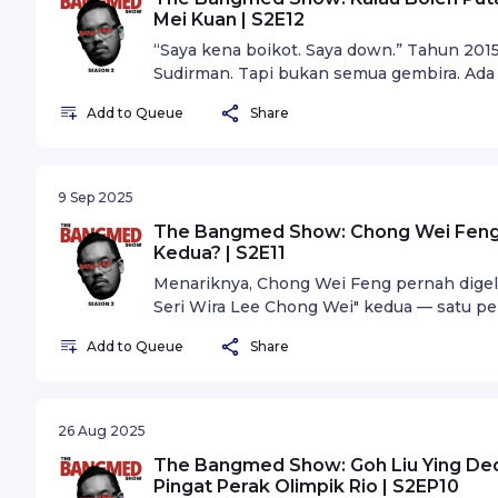
Mei Kuan | S2E12
“Saya kena boikot. Saya down.” Tahun 2015
Sudirman. Tapi bukan semua gembira. Ada
Add to Queue
Share
9 Sep 2025
The Bangmed Show: Chong Wei Feng 
Kedua? | S2E11
Menariknya, Chong Wei Feng pernah digela
Seri Wira Lee Chong Wei" kedua — satu p
menunjukkan betapa besarnya impak belia
Add to Queue
Share
26 Aug 2025
The Bangmed Show: Goh Liu Ying Ded
Pingat Perak Olimpik Rio | S2EP10