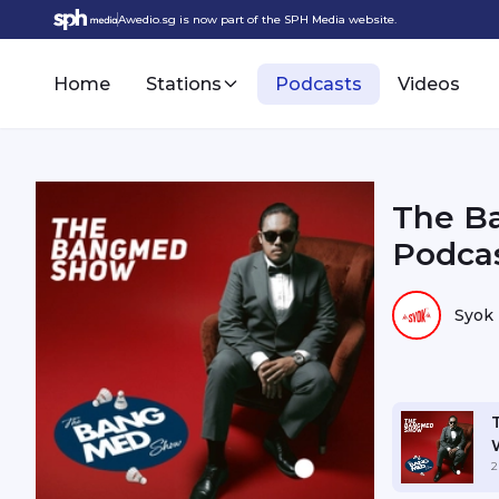
Awedio.sg is now part of the SPH Media website.
Home
Stations
Podcasts
Videos
The B
Podca
Syok
2