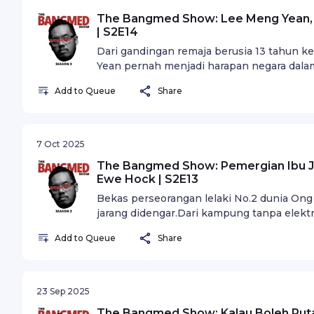
The Bangmed Show: Lee Meng Yean, Impian, Kecederaan & Perpisahan
| S2E14
Dari gandingan remaja berusia 13 tahun k
Yean pernah menjadi harapan negara dalam
Add to Queue
Share
7 Oct 2025
The Bangmed Show: Pemergian Ibu Ja
Ewe Hock | S2E13
Bekas perseorangan lelaki No.2 dunia O
jarang didengar.Dari kampung tanpa elektri
cerita Malaysia di kempen Piala Thomas. 
Add to Queue
Share
bangun seorang jaguh badminton Malaysia
23 Sep 2025
The Bangmed Show: Kalau Boleh Put