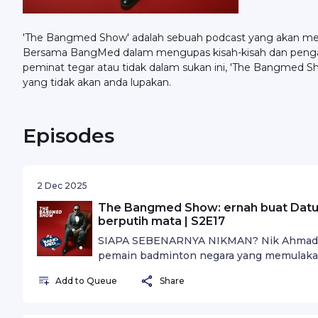
'The Bangmed Show' adalah sebuah podcast yang akan me
Bersama BangMed dalam mengupas kisah-kisah dan pengal
peminat tegar atau tidak dalam sukan ini, 'The Bangmed Sho
yang tidak akan anda lupakan.
Episodes
2 Dec 2025
The Bangmed Show: ernah buat Datu
berputih mata | S2E17
SIAPA SEBENARNYA NIKMAN? Nik Ahmad F
pemain badminton negara yang memulaka
negeri Kelantan pada era awal 90an.
Add to Queue
Share