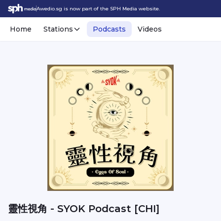
Awedio.sg is now part of the SPH Media website.
Home
Stations
Podcasts
Videos
靈性視角 - SYOK Podcast [CHI]