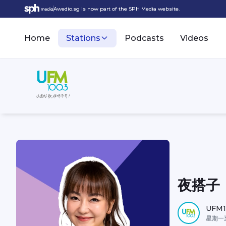
Awedio.sg is now part of the SPH Media website.
Home
Stations
Podcasts
Videos
夜搭子
UFM1
星期一至五