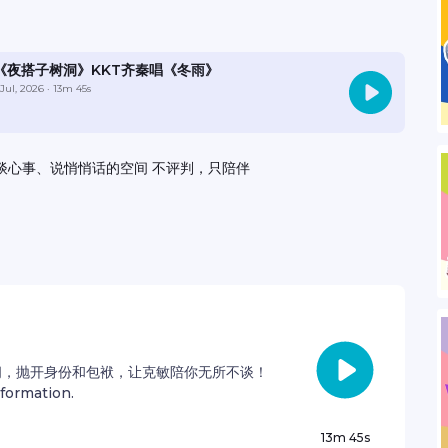
 Live
《夜搭子树洞》KKT齐秦唱《冬雨》
 Jul, 2026
· 13m 45s
谈心事、说悄悄话的空间 不评判，只陪伴
间，抛开身份和包袱，让克敏陪你无所不谈！
nformation.
13m 45s