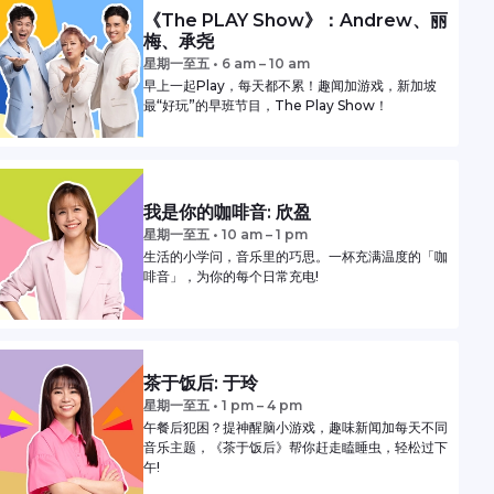
《The PLAY Show》：Andrew、丽
梅、承尧
星期一至五 • 6 am – 10 am
早上一起Play，每天都不累！趣闻加游戏，新加坡
最“好玩”的早班节目，The Play Show！
我是你的咖啡音: 欣盈
星期一至五 • 10 am – 1 pm
生活的小学问，音乐里的巧思。一杯充满温度的「咖
啡音」，为你的每个日常充电!
茶于饭后: 于玲
星期一至五 • 1 pm – 4 pm
午餐后犯困？提神醒脑小游戏，趣味新闻加每天不同
音乐主题，《茶于饭后》帮你赶走瞌睡虫，轻松过下
午!