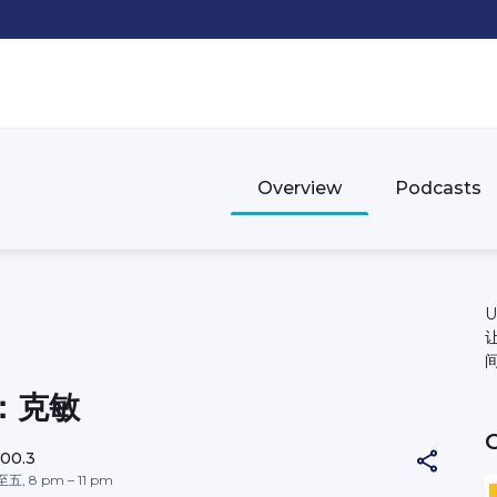
Overview
Podcasts
U
：克敏
00.3
, 8 pm – 11 pm