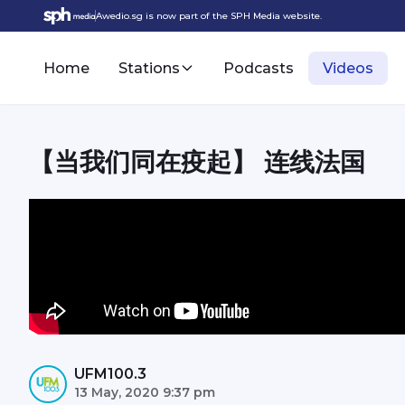
Awedio.sg is now part of the SPH Media website.
Home
Stations
Podcasts
Videos
【当我们同在疫起】 连线法国
UFM100.3
13 May, 2020 9:37 pm