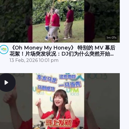
1m 07s
《Oh Money My Honey》 特别的 MV 幕后
花絮！片场突发状况：DJ们为什么突然开始摇
树？🌳🤔原来无人机卡树上 🚁💥，大家冒雨☔️
13 Feb, 2026 10:01 pm
努力了半小时才成功营救！🎉