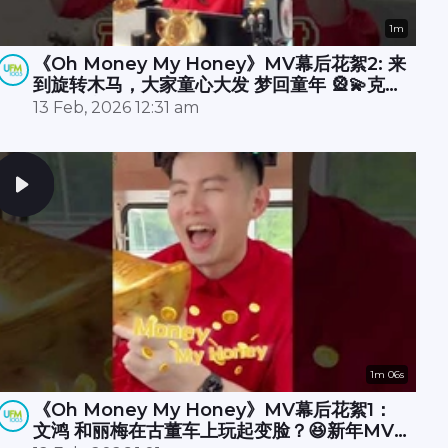
1m
《Oh Money My Honey》MV幕后花絮2: 来
到旋转木马，大家童心大发 梦回童年 🎡💫克敏
在直播室酷炫开唱 RAP 🎤🔥承尧和丽梅则拍摄
13 Feb, 2026 12:31 am
空档在木马上斗舞？💃🕺
1m 06s
《Oh Money My Honey》MV幕后花絮1：
文鸿 和丽梅在古董车上玩起变脸？😆新年MV