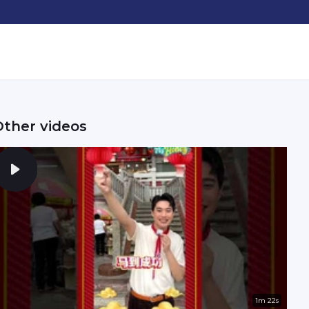
Other videos
1m 22s