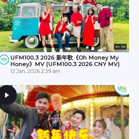
3m 19s
UFM100.3 2026 新年歌《Oh Money My
Honey》MV (UFM100.3 2026 CNY MV)
12 Jan, 2026 2:39 am