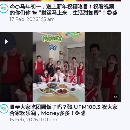
🐴🍊马年初一，送上新年祝福咯🧧！祝看视频
的你们你 🐎 “财运马上来，生活甜如蜜”！😍🍯
17 Feb, 2026 1:15 am
16s
🧧❤️大家吃团圆饭了吗？🥰 UFM100.3 祝大家
合家欢乐🤗，Money多多！🥳💰
15 Feb, 2026 11:01 pm