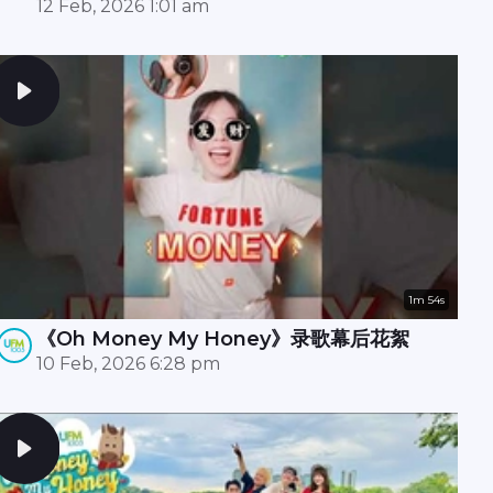
拍摄现场还惊现财神爷？！🧧✨
12 Feb, 2026 1:01 am
1m 54s
《Oh Money My Honey》录歌幕后花絮
10 Feb, 2026 6:28 pm