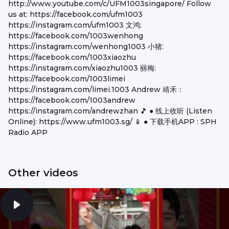
http://www.youtube.com/c/UFM1003singapore/ Follow
us at: https://facebook.com/ufm1003
https://instagram.com/ufm1003 文鸿:
https://facebook.com/1003wenhong
https://instagram.com/wenhong1003 小猪:
https://facebook.com/1003xiaozhu
https://instagram.com/xiaozhu1003 丽梅:
https://facebook.com/1003limei
https://instagram.com/limei.1003 Andrew 靖禾：
https://facebook.com/1003andrew
https://instagram.com/andrewzhan 🎵 ● 线上收听 (Listen
Online): https://www.ufm1003.sg/ 📱 ● 下载手机APP : SPH
Radio APP
Other videos