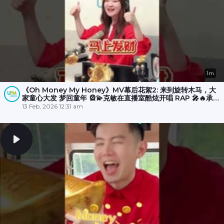
1m
《Oh Money My Honey》MV幕后花絮2: 来到旋转木马，大
家童心大发 梦回童年 🎡💫克敏在直播室酷炫开唱 RAP 🎤🔥承尧
和丽梅则拍摄空档在木马上斗舞？💃🕺
13 Feb, 2026 12:31 am