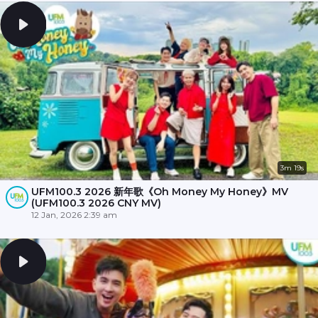
3m 19s
UFM100.3 2026 新年歌《Oh Money My Honey》MV
(UFM100.3 2026 CNY MV)
12 Jan, 2026 2:39 am