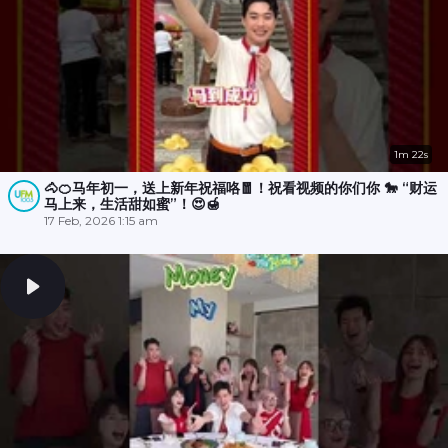
1m 22s
🐴🍊马年初一，送上新年祝福咯🧧！祝看视频的你们你 🐎 “财运
马上来，生活甜如蜜”！😍🍯
17 Feb, 2026 1:15 am