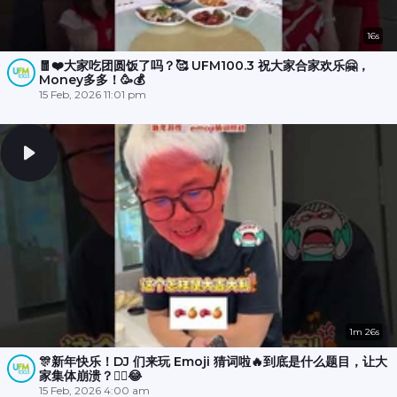
16s
🧧❤️大家吃团圆饭了吗？🥰 UFM100.3 祝大家合家欢乐🤗，
Money多多！🥳💰
15 Feb, 2026 11:01 pm
1m 26s
🎊新年快乐！DJ 们来玩 Emoji 猜词啦🔥到底是什么题目，让大
家集体崩溃？😵‍💫😂
15 Feb, 2026 4:00 am