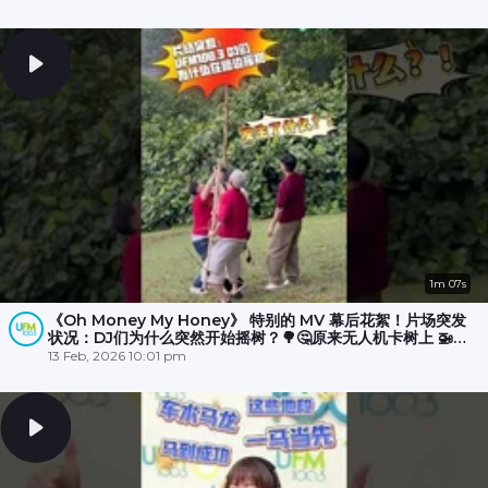
1m 07s
《Oh Money My Honey》 特别的 MV 幕后花絮！片场突发
状况：DJ们为什么突然开始摇树？🌳🤔原来无人机卡树上 🚁
💥，大家冒雨☔️努力了半小时才成功营救！🎉
13 Feb, 2026 10:01 pm