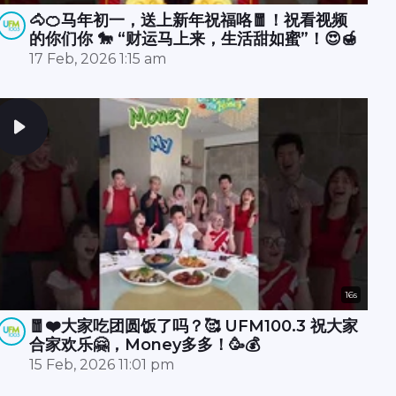
🐴🍊马年初一，送上新年祝福咯🧧！祝看视频
的你们你 🐎 “财运马上来，生活甜如蜜”！😍🍯
17 Feb, 2026 1:15 am
16s
🧧❤️大家吃团圆饭了吗？🥰 UFM100.3 祝大家
合家欢乐🤗，Money多多！🥳💰
15 Feb, 2026 11:01 pm