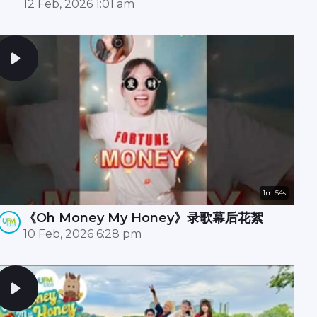
拍摄现场还惊现财神爷？！🧧✨
12 Feb, 2026 1:01 am
1m 54s
《Oh Money My Honey》录歌幕后花絮
10 Feb, 2026 6:28 pm