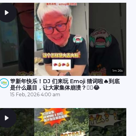
1m 26s
🎊新年快乐！DJ 们来玩 Emoji 猜词啦🔥到底
是什么题目，让大家集体崩溃？😵‍💫😂
15 Feb, 2026 4:00 am