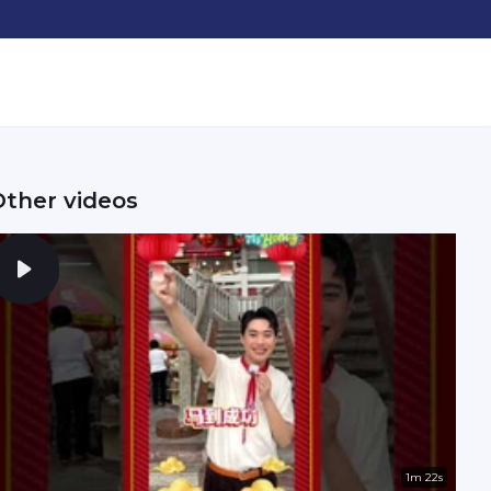
Other videos
1m 22s