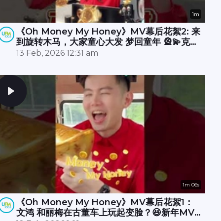
1m
《Oh Money My Honey》MV幕后花絮2: 来
到旋转木马，大家童心大发 梦回童年 🎡💫克敏
在直播室酷炫开唱 RAP 🎤🔥承尧和丽梅则拍摄
13 Feb, 2026 12:31 am
空档在木马上斗舞？💃🕺
1m 06s
《Oh Money My Honey》MV幕后花絮1：
文鸿 和丽梅在古董车上玩起变脸？😆新年MV