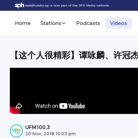
Awedio.sg is now part of the SPH Media website.
Home
Stations
Podcasts
Videos
【这个人很精彩】谭咏麟、许冠
UFM100.3
20 Nov, 2018 10:03 pm