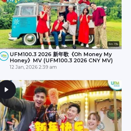
3m 19s
UFM100.3 2026 新年歌《Oh Money My
Honey》MV (UFM100.3 2026 CNY MV)
12 Jan, 2026 2:39 am