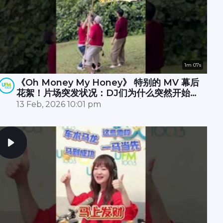
1m 07s
《Oh Money My Honey》 特别的 MV 幕后
花絮！片场突发状况：DJ们为什么突然开始摇
树？🌳🤔原来无人机卡树上 🚁💥，大家冒雨☔️
13 Feb, 2026 10:01 pm
努力了半小时才成功营救！🎉