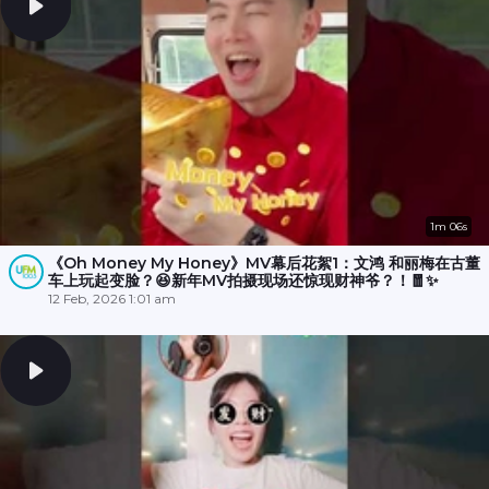
1m 06s
《Oh Money My Honey》MV幕后花絮1：文鸿 和丽梅在古董
车上玩起变脸？😆新年MV拍摄现场还惊现财神爷？！🧧✨
12 Feb, 2026 1:01 am