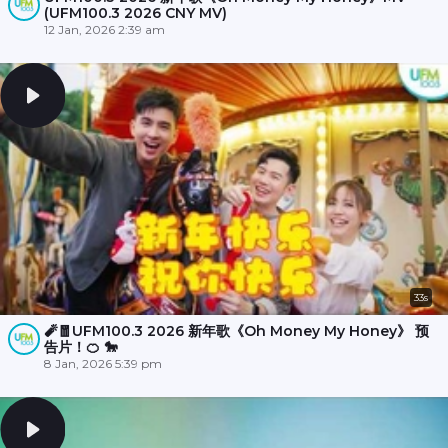
(UFM100.3 2026 CNY MV)
12 Jan, 2026 2:39 am
33s
🧨🧧UFM100.3 2026 新年歌《Oh Money My Honey》 预
告片！🍊 🐎
8 Jan, 2026 5:39 pm