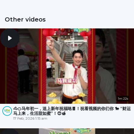
Other videos
1m 22s
🐴🍊马年初一，送上新年祝福咯🧧！祝看视频的你们你 🐎 “财运
马上来，生活甜如蜜”！😍🍯
17 Feb, 2026 1:15 am