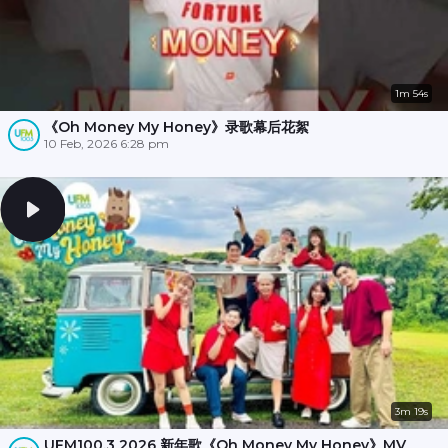
1m 54s
《Oh Money My Honey》录歌幕后花絮
10 Feb, 2026 6:28 pm
3m 19s
UFM100.3 2026 新年歌《Oh Money My Honey》MV