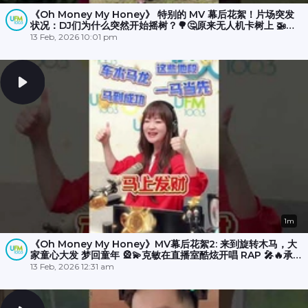
《Oh Money My Honey》 特别的 MV 幕后花絮！片场突发
状况：DJ们为什么突然开始摇树？🌳🤔原来无人机卡树上 🚁
💥，大家冒雨☔️努力了半小时才成功营救！🎉
13 Feb, 2026 10:01 pm
1m
《Oh Money My Honey》MV幕后花絮2: 来到旋转木马，大
家童心大发 梦回童年 🎡💫克敏在直播室酷炫开唱 RAP 🎤🔥承尧
和丽梅则拍摄空档在木马上斗舞？💃🕺
13 Feb, 2026 12:31 am