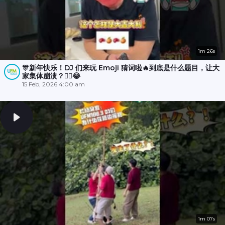
1m 26s
🎊新年快乐！DJ 们来玩 Emoji 猜词啦🔥到底是什么题目，让大
家集体崩溃？😵‍💫😂
15 Feb, 2026 4:00 am
1m 07s