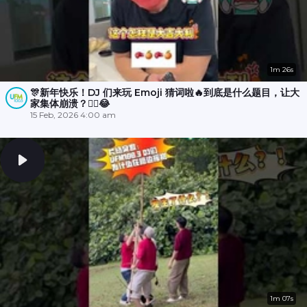
1m 26s
🎊新年快乐！DJ 们来玩 Emoji 猜词啦🔥到底是什么题目，让大
家集体崩溃？😵‍💫😂
15 Feb, 2026 4:00 am
1m 07s