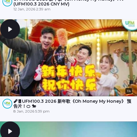
(UFM100.3 2026 CNY MV)
12 Jan, 2026 2:39 am
33s
🧨🧧UFM100.3 2026 新年歌《Oh Money My Honey》 预
告片！🍊 🐎
8 Jan, 2026 5:39 pm