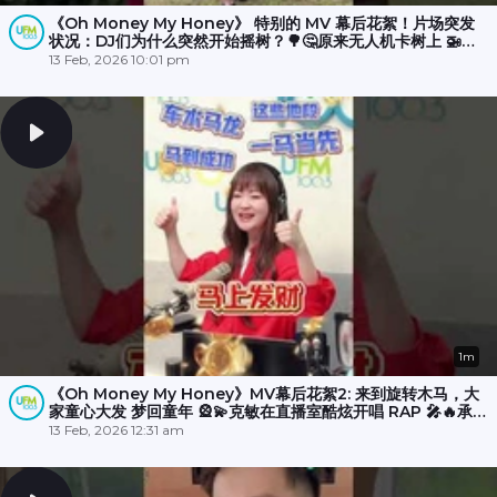
《Oh Money My Honey》 特别的 MV 幕后花絮！片场突发
状况：DJ们为什么突然开始摇树？🌳🤔原来无人机卡树上 🚁
💥，大家冒雨☔️努力了半小时才成功营救！🎉
13 Feb, 2026 10:01 pm
1m
《Oh Money My Honey》MV幕后花絮2: 来到旋转木马，大
家童心大发 梦回童年 🎡💫克敏在直播室酷炫开唱 RAP 🎤🔥承尧
和丽梅则拍摄空档在木马上斗舞？💃🕺
13 Feb, 2026 12:31 am