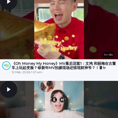
1m 06s
《Oh Money My Honey》MV幕后花絮1：文鸿 和丽梅在古董
车上玩起变脸？😆新年MV拍摄现场还惊现财神爷？！🧧✨
12 Feb, 2026 1:01 am