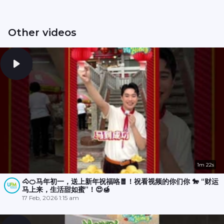
Other videos
1m 22s
🐴🍊马年初一，送上新年祝福咯🧧！祝看视频的你们你 🐎 “财运
马上来，生活甜如蜜”！😍🍯
17 Feb, 2026 1:15 am