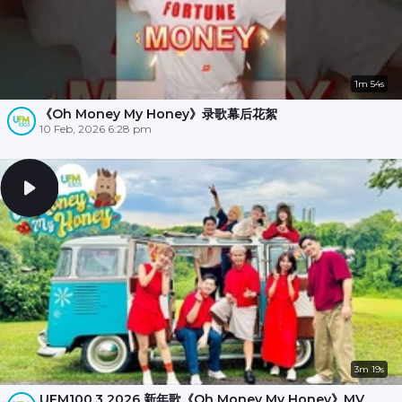
1m 54s
《Oh Money My Honey》录歌幕后花絮
10 Feb, 2026 6:28 pm
3m 19s
UFM100.3 2026 新年歌《Oh Money My Honey》MV