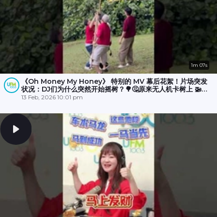
1m 07s
《Oh Money My Honey》 特别的 MV 幕后花絮！片场突发
状况：DJ们为什么突然开始摇树？🌳🤔原来无人机卡树上 🚁
💥，大家冒雨☔️努力了半小时才成功营救！🎉
13 Feb, 2026 10:01 pm