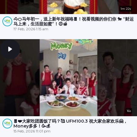
1m 22s
🐴🍊马年初一，送上新年祝福咯🧧！祝看视频的你们你 🐎 “财运
马上来，生活甜如蜜”！😍🍯
17 Feb, 2026 1:15 am
16s
🧧❤️大家吃团圆饭了吗？🥰 UFM100.3 祝大家合家欢乐🤗，
Money多多！🥳💰
15 Feb, 2026 11:01 pm