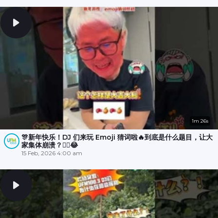
1m 26s
🎊新年快乐！DJ 们来玩 Emoji 猜词啦🔥到底是什么题目，让大
家集体崩溃？😵‍💫😂
15 Feb, 2026 4:00 am