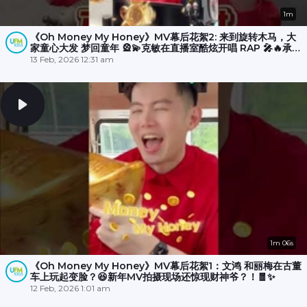
1m
《Oh Money My Honey》MV幕后花絮2: 来到旋转木马，大
家童心大发 梦回童年 🎡💫克敏在直播室酷炫开唱 RAP 🎤🔥承尧
和丽梅则拍摄空档在木马上斗舞？💃🕺
13 Feb, 2026 12:31 am
1m 06s
《Oh Money My Honey》MV幕后花絮1：文鸿 和丽梅在古董
车上玩起变脸？😆新年MV拍摄现场还惊现财神爷？！🧧✨
12 Feb, 2026 1:01 am