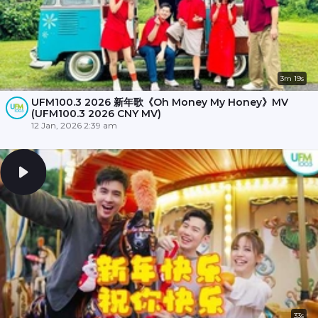
3m 19s
UFM100.3 2026 新年歌《Oh Money My Honey》MV
(UFM100.3 2026 CNY MV)
12 Jan, 2026 2:39 am
33s