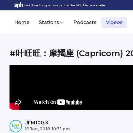
Awedio.sg is now part of the SPH Media website.
Home
Stations
Podcasts
Videos
#叶旺旺：摩羯座 (Capricorn)
UFM100.3
21 Jan, 2018 10:31 pm