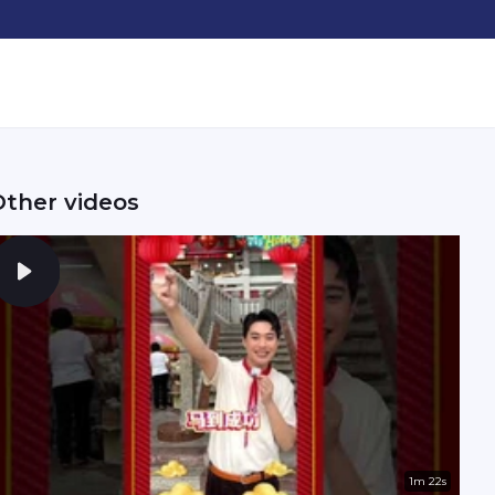
Other videos
1m 22s