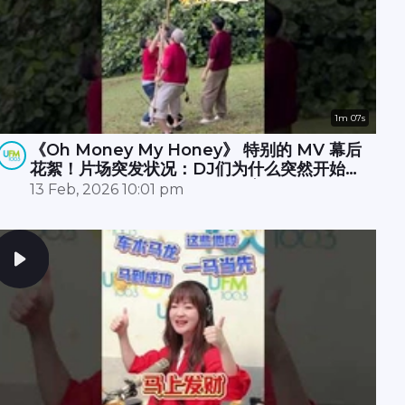
1m 07s
《Oh Money My Honey》 特别的 MV 幕后
花絮！片场突发状况：DJ们为什么突然开始摇
树？🌳🤔原来无人机卡树上 🚁💥，大家冒雨☔️
13 Feb, 2026 10:01 pm
努力了半小时才成功营救！🎉