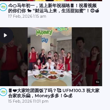
🐴🍊马年初一，送上新年祝福咯🧧！祝看视频
的你们你 🐎 “财运马上来，生活甜如蜜”！😍🍯
17 Feb, 2026 1:15 am
16s
🧧❤️大家吃团圆饭了吗？🥰 UFM100.3 祝大家
合家欢乐🤗，Money多多！🥳💰
15 Feb, 2026 11:01 pm