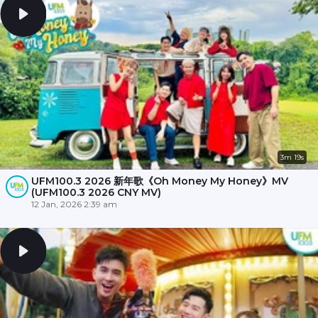
3m 19s
UFM100.3 2026 新年歌《Oh Money My Honey》MV
(UFM100.3 2026 CNY MV)
12 Jan, 2026 2:39 am