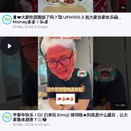
16s
🧧❤️大家吃团圆饭了吗？🥰 UFM100.3 祝大家合家欢乐🤗，
Money多多！🥳💰
15 Feb, 2026 11:01 pm
1m 26s
🎊新年快乐！DJ 们来玩 Emoji 猜词啦🔥到底是什么题目，让大
家集体崩溃？😵‍💫😂
15 Feb, 2026 4:00 am