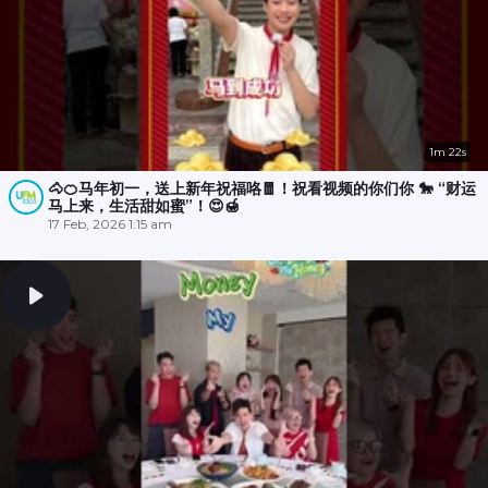
1m 22s
🐴🍊马年初一，送上新年祝福咯🧧！祝看视频的你们你 🐎 “财运
马上来，生活甜如蜜”！😍🍯
17 Feb, 2026 1:15 am