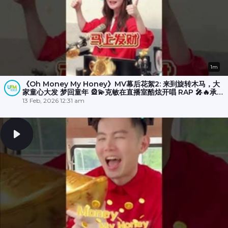
1m
《Oh Money My Honey》MV幕后花絮2: 来到旋转木马，大
家童心大发 梦回童年 🎡💫克敏在直播室酷炫开唱 RAP 🎤🔥承尧
和丽梅则拍摄空档在木马上斗舞？💃🕺
13 Feb, 2026 12:31 am