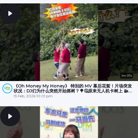
1m 07s
《Oh Money My Honey》 特别的 MV 幕后花絮！片场突发
状况：DJ们为什么突然开始摇树？🌳🤔原来无人机卡树上 🚁
💥，大家冒雨☔️努力了半小时才成功营救！🎉
13 Feb, 2026 10:01 pm