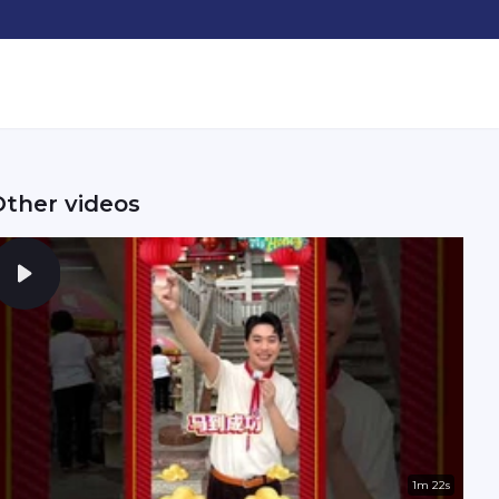
Other videos
1m 22s