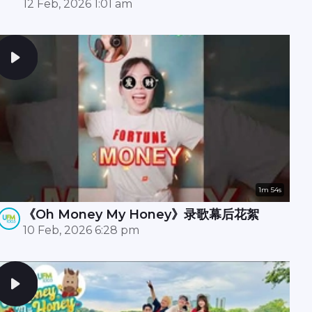
拍摄现场还惊现财神爷？！🧧✨
12 Feb, 2026 1:01 am
1m 54s
《Oh Money My Honey》录歌幕后花絮
10 Feb, 2026 6:28 pm