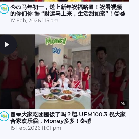
🐴🍊马年初一，送上新年祝福咯🧧！祝看视频
的你们你 🐎 “财运马上来，生活甜如蜜”！😍🍯
17 Feb, 2026 1:15 am
16s
🧧❤️大家吃团圆饭了吗？🥰 UFM100.3 祝大家
合家欢乐🤗，Money多多！🥳💰
15 Feb, 2026 11:01 pm