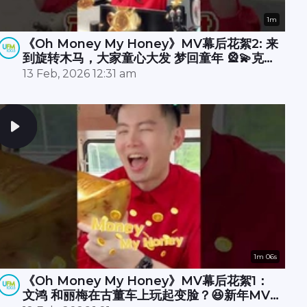
1m
《Oh Money My Honey》MV幕后花絮2: 来
到旋转木马，大家童心大发 梦回童年 🎡💫克敏
在直播室酷炫开唱 RAP 🎤🔥承尧和丽梅则拍摄
13 Feb, 2026 12:31 am
空档在木马上斗舞？💃🕺
1m 06s
《Oh Money My Honey》MV幕后花絮1：
文鸿 和丽梅在古董车上玩起变脸？😆新年MV