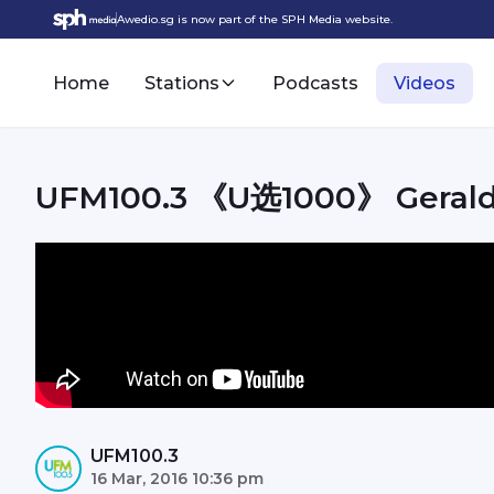
Awedio.sg is now part of the SPH Media website.
Home
Stations
Podcasts
Videos
UFM100.3 《U选1000》 Gera
UFM100.3
16 Mar, 2016 10:36 pm