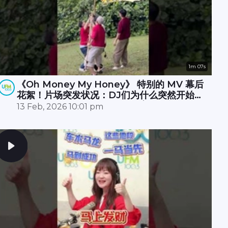
1m 07s
《Oh Money My Honey》 特别的 MV 幕后
花絮！片场突发状况：DJ们为什么突然开始摇
树？🌳🤔原来无人机卡树上 🚁💥，大家冒雨☔️
13 Feb, 2026 10:01 pm
努力了半小时才成功营救！🎉