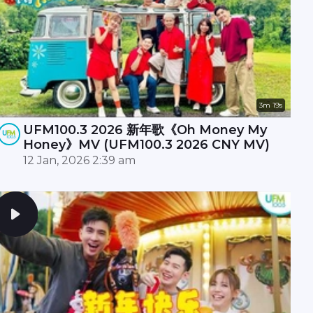
3m 19s
UFM100.3 2026 新年歌《Oh Money My
Honey》MV (UFM100.3 2026 CNY MV)
12 Jan, 2026 2:39 am