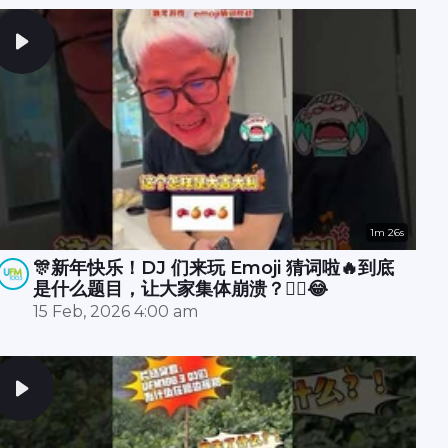
1m 26s
🎊新年快乐！DJ 们来玩 Emoji 猜词啦🔥到底
是什么题目，让大家集体崩溃？😵‍💫😂
15 Feb, 2026 4:00 am