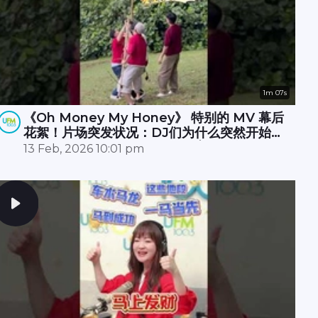
1m 07s
《Oh Money My Honey》 特别的 MV 幕后
花絮！片场突发状况：DJ们为什么突然开始摇
树？🌳🤔原来无人机卡树上 🚁💥，大家冒雨☔️
13 Feb, 2026 10:01 pm
努力了半小时才成功营救！🎉