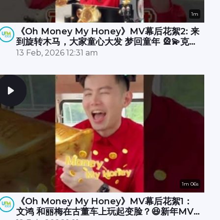
1m
《Oh Money My Honey》MV幕后花絮2: 来
到旋转木马，大家童心大发 梦回童年 🎡💫克敏
在直播室酷炫开唱 RAP 🎤🔥承尧和丽梅则拍摄
13 Feb, 2026 12:31 am
空档在木马上斗舞？💃🕺
1m 06s
《Oh Money My Honey》MV幕后花絮1：
文鸿 和丽梅在古董车上玩起变脸？😆新年MV