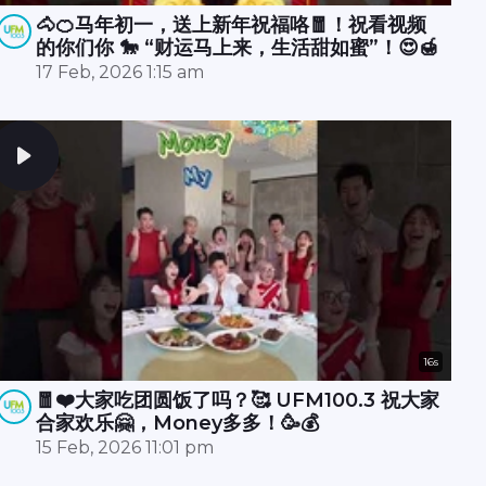
🐴🍊马年初一，送上新年祝福咯🧧！祝看视频
的你们你 🐎 “财运马上来，生活甜如蜜”！😍🍯
17 Feb, 2026 1:15 am
16s
🧧❤️大家吃团圆饭了吗？🥰 UFM100.3 祝大家
合家欢乐🤗，Money多多！🥳💰
15 Feb, 2026 11:01 pm