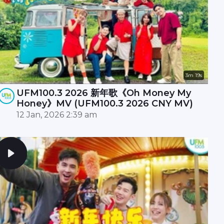
3m 19s
UFM100.3 2026 新年歌《Oh Money My
Honey》MV (UFM100.3 2026 CNY MV)
12 Jan, 2026 2:39 am