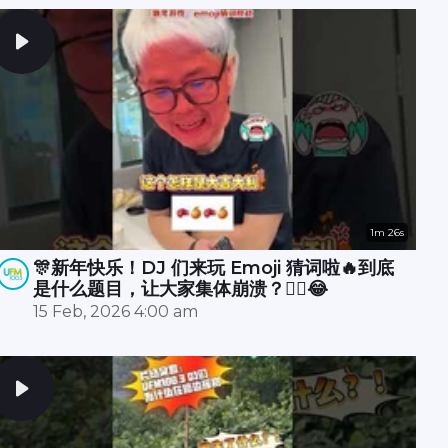
1m 26s
🎊新年快乐！DJ 们来玩 Emoji 猜词啦🔥到底
是什么题目，让大家集体崩溃？😵‍💫😂
15 Feb, 2026 4:00 am