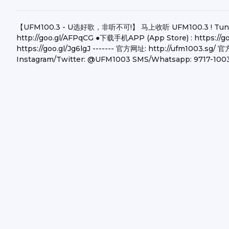
【UFM100.3 - U选好歌，非听不可!】 马上收听 UFM100.3 ! Tune in
http://goo.gl/AFPqCG ●下载手机APP (App Store) : https://
https://goo.gl/Jg6lgJ ------- 官方网址: http://ufm1003.s
Instagram/Twitter: @UFM1003 SMS/Whatsapp: 9717-100