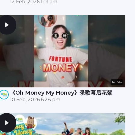
拍摄现场还惊现财神爷？！🧧✨
12 Feb, 2026 1:01 am
1m 54s
《Oh Money My Honey》录歌幕后花絮
10 Feb, 2026 6:28 pm