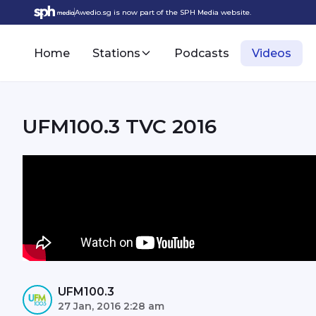
Awedio.sg is now part of the SPH Media website.
Home
Stations
Podcasts
Videos
UFM100.3 TVC 2016
UFM100.3
27 Jan, 2016 2:28 am