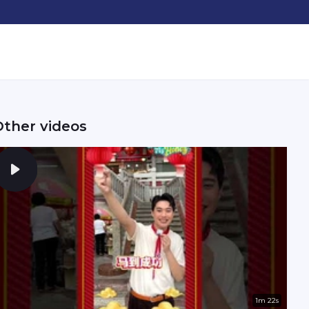
Other videos
1m 22s