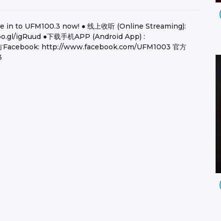
 to UFM100.3 now! ● 线上收听 (Online Streaming):
goo.gl/igRuud ●下载手机APP (Android App) :
g/ 官方Facebook: http://www.facebook.com/UFM1003 官方
3